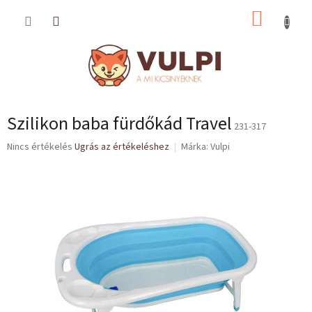
Ugrás
KOSÁR
a
fő
tartalomhoz
Szilikon baba fürdőkád Travel
231-317
A
Nincs értékelés
Ugrás az értékeléshez
Márka:
Vulpi
termék
átlagos
értékelése
5-
ből
0,0
csillag.