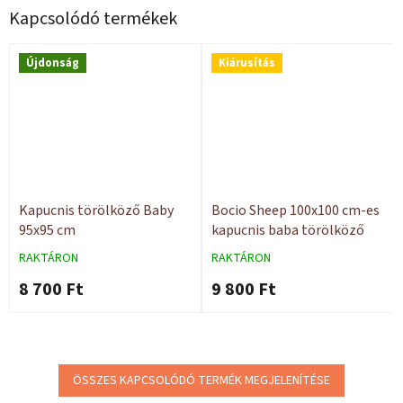
Kapcsolódó termékek
Újdonság
Kiárusítás
Kapucnis törölköző Baby
Bocio Sheep 100x100 cm-es
95x95 cm
kapucnis baba törölköző
RAKTÁRON
RAKTÁRON
8 700 Ft
9 800 Ft
ÖSSZES KAPCSOLÓDÓ TERMÉK MEGJELENÍTÉSE