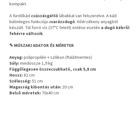
kompakt.
A fürdőkád
csúszásgátló
lábakkal van felszerelve. A kád
különleges funkciója a
varázsdugó
. Hőérzékeny anyagból
készült. Túl forró víz (37°C felett) öntése esetén
a dugó kékről
fehérre változik
.
✎ MŰSZAKI ADATOK ÉS MÉRETEK
Anyag:
polipropilén + szilikon (ftalátmentes)
Súly:
mindössze 1,9 kg
Függőlegesen összecsukható, csak 5,8 cm
Hossz:
82 cm
Szélesség:
51 cm
Magasság kibontás után:
20 cm
Belső méretek:
70x40 cm