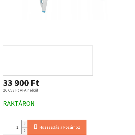
33 900 Ft
26 693 Ft ÁFA nélkül
Egységár:
RAKTÁRON
Hozzáadás a kosárhoz