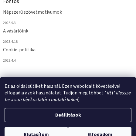
Fontos
Népszerű szövetmotívumok
2025.9.3
A vásárlóink
2023.4.18
Cookie-politika
2023.4.4
Ez az oldal sütiket használ. Ezen weboldalt követésével
elfogadja azok használatát. Tudjon meg többet *
itt
(*
illessze
be a süti tájékoztatóra mutató linket
).
Shoptet készítette
Beállítások
Copyright 2026
VULPIROKA.HU
. Minden jog fenntartva.
Süti
Elutasítom
Elfogadom
beállítások szerkesztése