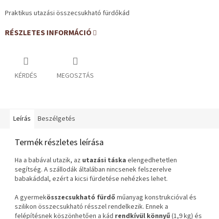
Praktikus utazási összecsukható fürdőkád
RÉSZLETES INFORMÁCIÓ
KÉRDÉS
MEGOSZTÁS
Leírás
Beszélgetés
Termék részletes leírása
Ha a babával utazik, az
utazási táska
elengedhetetlen
segítség. A szállodák általában nincsenek felszerelve
babakáddal, ezért a kicsi fürdetése nehézkes lehet.
A gyermek
összecsukható fürdő
műanyag konstrukcióval és
szilikon összecsukható résszel rendelkezik. Ennek a
felépítésnek köszönhetően a kád
rendkívül könnyű
(1,9 kg) és