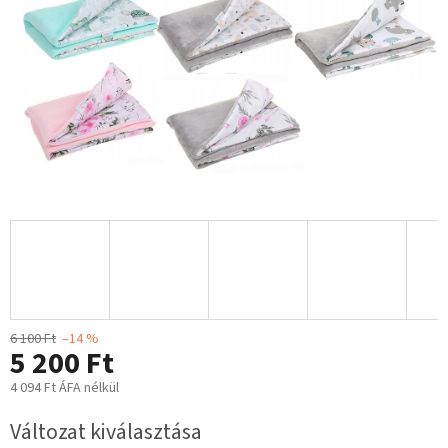
6 100 Ft
–14 %
5 200 Ft
4 094 Ft ÁFA nélkül
Egységár:
Változat kiválasztása