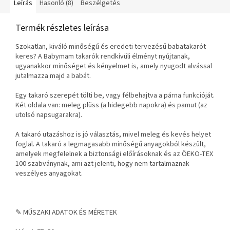
Leírás
Hasonló (8)
Beszélgetés
Termék részletes leírása
Szokatlan, kiváló minőségű és eredeti tervezésű babatakarót
keres? A Babymam takarók rendkívüli élményt nyújtanak,
ugyanakkor minőséget és kényelmet is, amely nyugodt alvással
jutalmazza majd a babát.
Egy takaró szerepét tölti be, vagy félbehajtva a párna funkcióját.
Két oldala van: meleg plüss (a hidegebb napokra) és pamut (az
utolsó napsugarakra).
A takaró utazáshoz is jó választás, mivel meleg és kevés helyet
foglal. A takaró a legmagasabb minőségű anyagokból készült,
amelyek megfelelnek a biztonsági előírásoknak és az ÖEKO-TEX
100 szabványnak, ami azt jelenti, hogy nem tartalmaznak
veszélyes anyagokat.
✎ MŰSZAKI ADATOK ÉS MÉRETEK