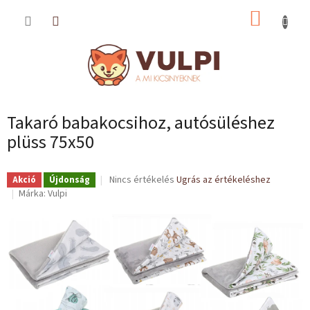
Ugrás
KOSÁR
a
fő
tartalomhoz
Takaró babakocsihoz, autósüléshez
plüss 75x50
A
Nincs értékelés
Ugrás az értékeléshez
Akció
Újdonság
termék
Márka:
Vulpi
átlagos
értékelése
5-
ből
0,0
csillag.