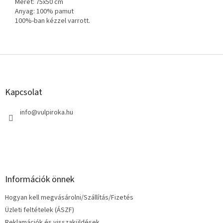
Méret: 75x50 cm
Anyag: 100% pamut
100%-ban kézzel varrott.
L
á
b
l
Kapcsolat
é
c
info
@
vulpiroka.hu
Információk önnek
Hogyan kell megvásárolni/Szállítás/Fizetés
Üzleti feltételek (ÁSZF)
Reklamációk és visszaküldések