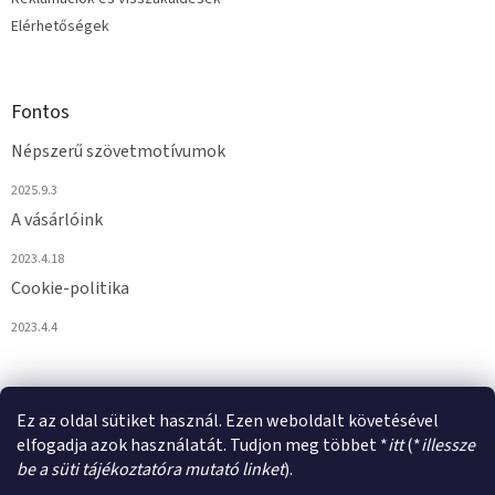
Elérhetőségek
Fontos
Népszerű szövetmotívumok
2025.9.3
A vásárlóink
2023.4.18
Cookie-politika
2023.4.4
Ez az oldal sütiket használ. Ezen weboldalt követésével
elfogadja azok használatát. Tudjon meg többet *
itt
(*
illessze
be a süti tájékoztatóra mutató linket
).