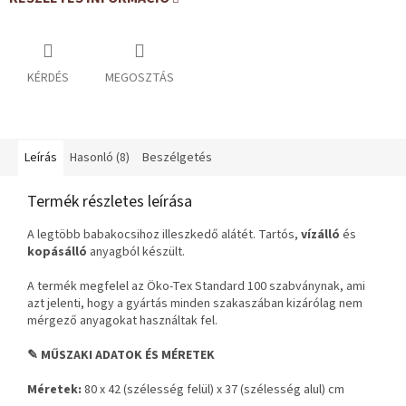
KÉRDÉS
MEGOSZTÁS
Leírás
Hasonló (8)
Beszélgetés
Termék részletes leírása
A legtöbb babakocsihoz illeszkedő alátét. Tartós,
vízálló
és
kopásálló
anyagból készült.
A termék megfelel az Öko-Tex Standard 100 szabványnak, ami
azt jelenti, hogy a gyártás minden szakaszában kizárólag nem
mérgező anyagokat használtak fel.
✎ MŰSZAKI ADATOK ÉS MÉRETEK
Méretek:
80 x 42 (szélesség felül) x 37 (szélesség alul) cm