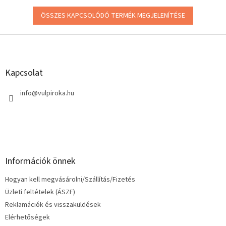
ÖSSZES KAPCSOLÓDÓ TERMÉK MEGJELENÍTÉSE
L
á
b
l
Kapcsolat
é
c
info
@
vulpiroka.hu
Információk önnek
Hogyan kell megvásárolni/Szállítás/Fizetés
Üzleti feltételek (ÁSZF)
Reklamációk és visszaküldések
Elérhetőségek