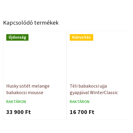
Kapcsolódó termékek
Újdonság
Kiárusítás
Husky sötét melange
Téli babakocsi ujja
babakocsi mousse
gyapjúval WinterClassic
RAKTÁRON
RAKTÁRON
33 900 Ft
16 700 Ft