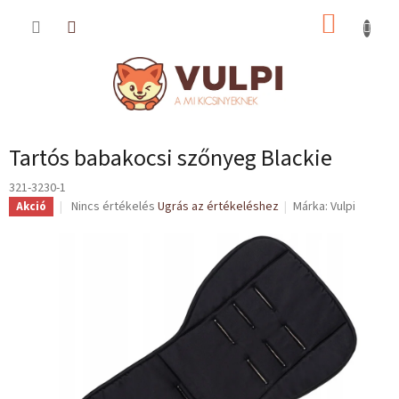
Ugrás
KOSÁR
a
fő
tartalomhoz
Tartós babakocsi szőnyeg Blackie
321-3230-1
A
Nincs értékelés
Ugrás az értékeléshez
Márka:
Vulpi
Akció
termék
átlagos
értékelése
5-
ből
0,0
csillag.