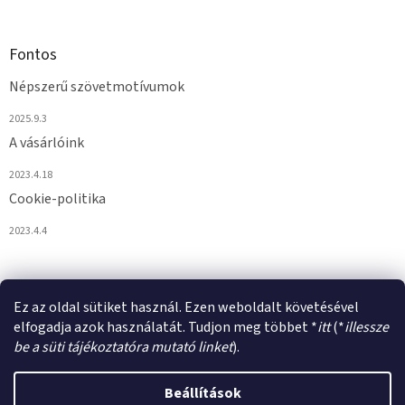
Fontos
Népszerű szövetmotívumok
2025.9.3
A vásárlóink
2023.4.18
Cookie-politika
2023.4.4
Ez az oldal sütiket használ. Ezen weboldalt követésével
elfogadja azok használatát. Tudjon meg többet *
itt
(*
illessze
be a süti tájékoztatóra mutató linket
).
Shoptet készítette
Beállítások