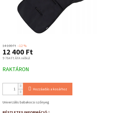
14 100 Ft
–12 %
12 400 Ft
9 764 Ft ÁFA nélkül
Egységár:
RAKTÁRON
Hozzáadás a kosárhoz
Univerzális babakocsi szőnyeg
RÉSZLETES INFORMÁCIÓ