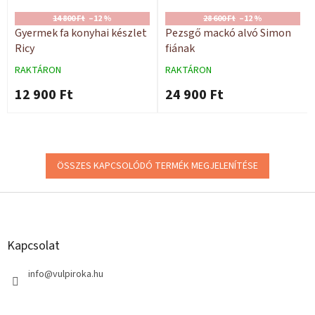
14 800 Ft
–12 %
28 600 Ft
–12 %
Gyermek fa konyhai készlet
Pezsgő mackó alvó Simon
Ricy
fiának
RAKTÁRON
RAKTÁRON
12 900 Ft
24 900 Ft
ÖSSZES KAPCSOLÓDÓ TERMÉK MEGJELENÍTÉSE
L
á
b
l
Kapcsolat
é
c
info
@
vulpiroka.hu