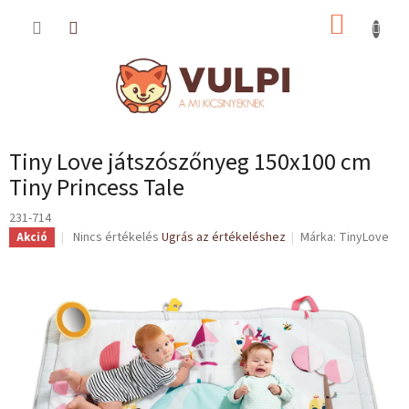
Ugrás
KOSÁR
a
fő
tartalomhoz
Tiny Love játszószőnyeg 150x100 cm
Tiny Princess Tale
231-714
A
Nincs értékelés
Ugrás az értékeléshez
Márka:
TinyLove
Akció
termék
átlagos
értékelése
5-
ből
0,0
csillag.