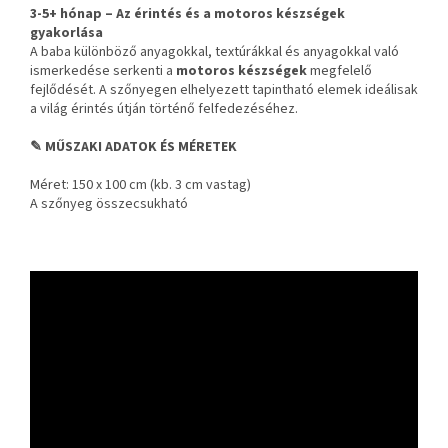
3-5+ hónap – Az érintés és a motoros készségek
gyakorlása
A baba különböző anyagokkal, textúrákkal és anyagokkal való
ismerkedése serkenti a
motoros készségek
megfelelő
fejlődését. A szőnyegen elhelyezett tapintható elemek ideálisak
a világ érintés útján történő felfedezéséhez.
✎ MŰSZAKI ADATOK ÉS MÉRETEK
Méret: 150 x 100 cm (kb. 3 cm vastag)
A szőnyeg összecsukható