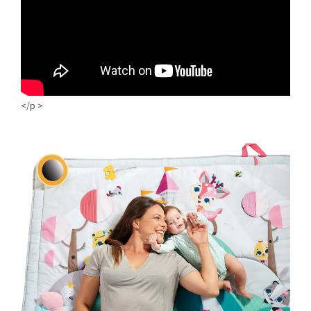
</p >