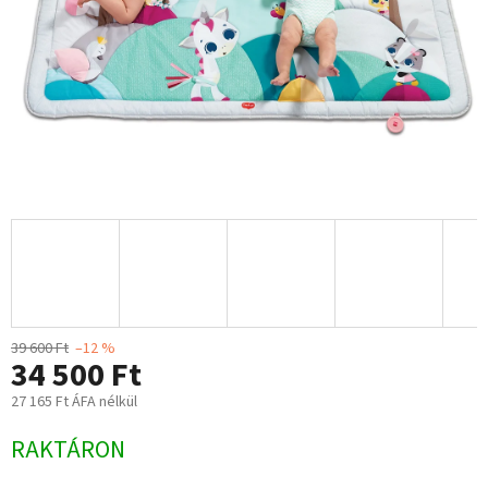
39 600 Ft
–12 %
34 500 Ft
27 165 Ft ÁFA nélkül
Egységár:
RAKTÁRON