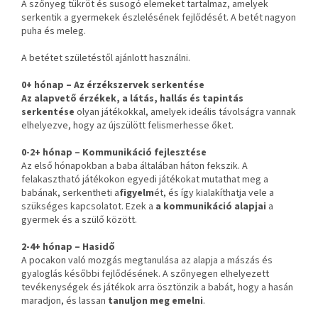
A szőnyeg tükröt és susogó elemeket tartalmaz, amelyek
serkentik a gyermekek észlelésének fejlődését. A betét nagyon
puha és meleg.
A betétet születéstől ajánlott használni.
0+ hónap – Az érzékszervek serkentése
Az alapvető
érzékek
, a látás, hallás és tapintás
serkentése
olyan játékokkal, amelyek ideális távolságra vannak
elhelyezve, hogy az újszülött felismerhesse őket.
0-2+ hónap – Kommunikáció fejlesztése
Az első hónapokban a baba általában háton fekszik. A
felakasztható játékokon egyedi játékokat mutathat meg a
babának, serkentheti a
figyelm
ét, és így kialakíthatja vele a
szükséges kapcsolatot. Ezek a
a kommunikáció alapjai
a
gyermek és a szülő között.
2-4+ hónap – Hasidő
A pocakon való mozgás megtanulása az alapja a mászás és
gyaloglás későbbi fejlődésének. A szőnyegen elhelyezett
tevékenységek és játékok arra ösztönzik a babát, hogy a hasán
maradjon, és lassan
tanuljon meg emelni
.