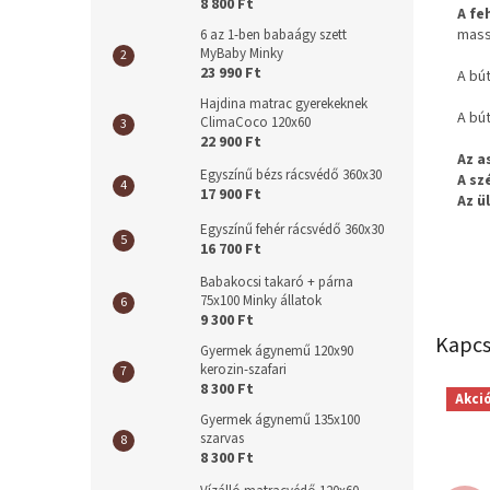
8 800 Ft
A fe
mass
6 az 1-ben babaágy szett
MyBaby Minky
23 990 Ft
A bú
Hajdina matrac gyerekeknek
A bút
ClimaCoco 120x60
22 900 Ft
Az a
Egyszínű bézs rácsvédő 360x30
A sz
17 900 Ft
Az ü
Egyszínű fehér rácsvédő 360x30
16 700 Ft
Babakocsi takaró + párna
75x100 Minky állatok
9 300 Ft
Kapcs
Gyermek ágynemű 120x90
kerozin-szafari
8 300 Ft
Akci
Gyermek ágynemű 135x100
szarvas
8 300 Ft