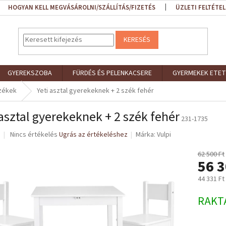
HOGYAN KELL MEGVÁSÁROLNI/SZÁLLÍTÁS/FIZETÉS
ÜZLETI FELTÉTEL
KERESÉS
GYEREKSZOBA
FÜRDÉS ÉS PELENKACSERE
GYERMEKEK ETET
székek
Yeti asztal gyerekeknek + 2 szék fehér
 asztal gyerekeknek + 2 szék fehér
231-1735
A
Nincs értékelés
Ugrás az értékeléshez
Márka:
Vulpi
termék
átlagos
62 500 Ft
56 3
értékelése
5-
44 331 Ft
ből
0,0
Egységár
RAKT
csillag.