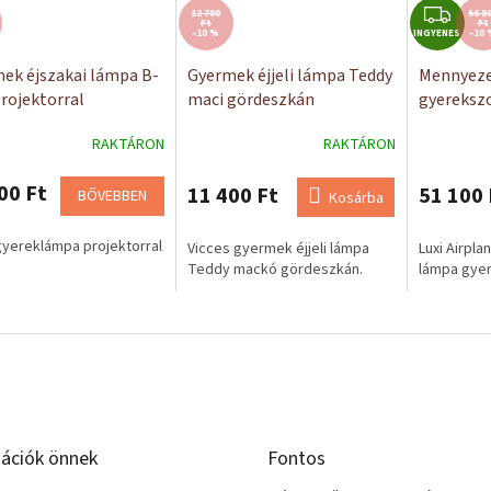
I
12 700
56 8
Ft
Ft
–10 %
INGYENES
N
–10 
G
ek éjszakai lámpa B-
Gyermek éjjeli lámpa Teddy
Mennyeze
Y
projektorral
maci gördeszkán
gyerekszo
E
Airplane 
N
RAKTÁRON
RAKTÁRON
E
00 Ft
11 400 Ft
51 100 
S
BŐVEBBEN
Kosárba
yereklámpa projektorral
Vicces gyermek éjjeli lámpa
Luxi Airpl
Teddy mackó gördeszkán.
lámpa gye
ációk önnek
Fontos