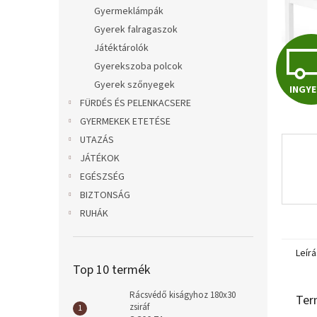
l
Gyermeklámpák
Gyerek falragaszok
Játéktárolók
Gyerekszoba polcok
Gyerek szőnyegek
INGYE
FÜRDÉS ÉS PELENKACSERE
GYERMEKEK ETETÉSE
UTAZÁS
JÁTÉKOK
EGÉSZSÉG
BIZTONSÁG
RUHÁK
Leírá
Top 10 termék
Rácsvédő kiságyhoz 180x30
Ter
zsiráf