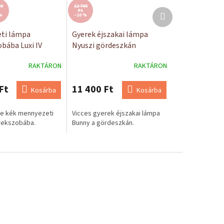
00
12 700
Következő
Ft
%
–10 %
termék
ti lámpa
Gyerek éjszakai lámpa
bába Luxi IV
Nyuszi gördeszkán
kék
RAKTÁRON
RAKTÁRON
Ft
11 400 Ft
Kosárba
Kosárba
ane kék mennyezeti
Vicces gyerek éjszakai lámpa
rekszobába.
Bunny a gördeszkán.