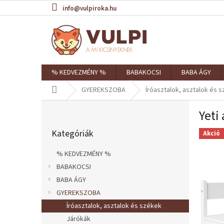
Ugrás
info@vulpiroka.hu
a
fő
tartalomhoz
% KEDVEZMÉNY %
BABAKOCSI
BABA ÁGY
Kezdőlap
GYEREKSZOBA
Íróasztalok, asztalok és 
O
Yeti
l
Kategóriák
d
Kategóriák
átugrása
Akció
a
l
% KEDVEZMÉNY %
s
BABAKOCSI
ó
BABA ÁGY
p
a
GYEREKSZOBA
n
Íróasztalok, asztalok és székek
e
Járókák