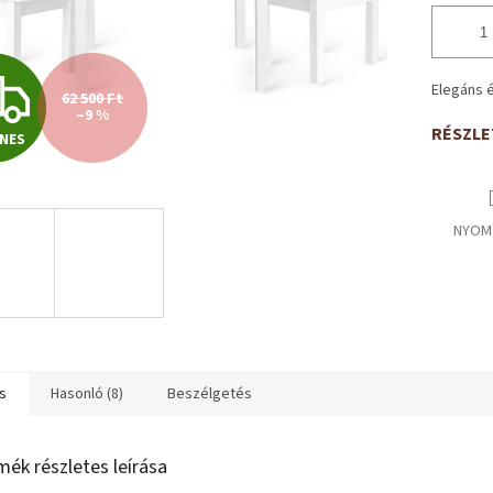
I
Elegáns 
62 500 Ft
–9 %
RÉSZLE
NES
N
G
NYOM
Y
E
s
Hasonló (8)
Beszélgetés
N
mék részletes leírása