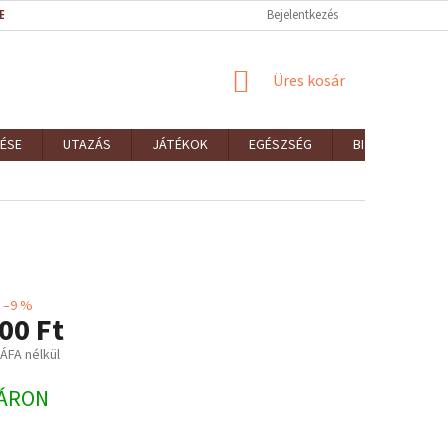
EK (ÁSZF)
REKLAMÁCIÓK ÉS VISSZAKÜLDÉSEK
Bejelentkezés
ELÉRHETŐSÉGEK
KOSÁR
Üres kosár
ÉSE
UTAZÁS
JÁTÉKOK
EGÉSZSÉG
BIZTONSÁG
–9 %
00 Ft
 ÁFA nélkül
:
ÁRON