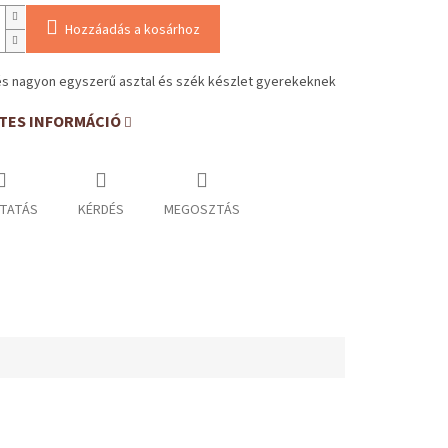
Hozzáadás a kosárhoz
és nagyon egyszerű asztal és szék készlet gyerekeknek
TES INFORMÁCIÓ
TATÁS
KÉRDÉS
MEGOSZTÁS