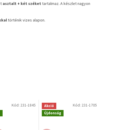
et
asztalt + két széket
tartalmaz. A készlet nagyon
kkal
történik vizes alapon.
Kód:
231-1845
Kód:
231-1705
Akció
g
Újdonság