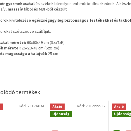
hér gyermekasztal
és székek bármilyen enteriőrbe illeszkednek. A készl
zív,
masszív
fából és MDF-ből készült.
E
torok kivitelezése
egészségügyileg biztonságos festékekkel és lakko
S
orokat szétszedve szállítjuk.
sztal méretei:
60x60x49 cm (SzxTxK)
ék méretei:
26x29x48 cm (SzxTxK)
lés magassága a talajtól:
25 cm
olódó termékek
Kód:
231-941M
Kód:
231-995S32
ó
Akció
Akció
Újdonság
Újdonsá