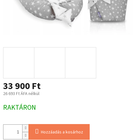
33 900 Ft
26 693 Ft ÁFA nélkül
Egységár:
RAKTÁRON
Hozzáadás a kosárhoz