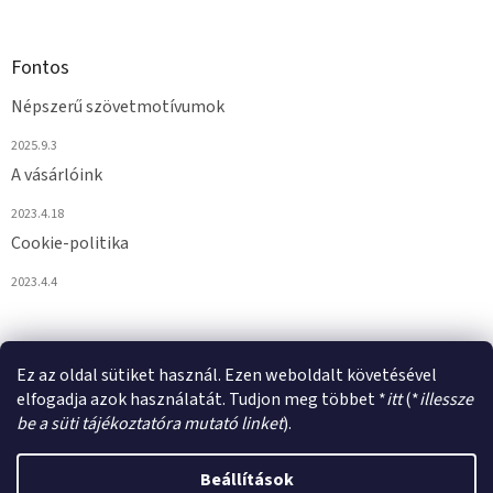
Fontos
Népszerű szövetmotívumok
2025.9.3
A vásárlóink
2023.4.18
Cookie-politika
2023.4.4
Ez az oldal sütiket használ. Ezen weboldalt követésével
elfogadja azok használatát. Tudjon meg többet *
itt
(*
illessze
be a süti tájékoztatóra mutató linket
).
Shoptet készítette
Beállítások