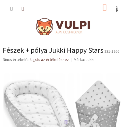
Ugrás
KOSÁR
a
fő
tartalomhoz
Fészek + pólya Jukki Happy Stars
231-1266
A
Nincs értékelés
Ugrás az értékeléshez
Márka:
Jukki
termék
átlagos
értékelése
5-
ből
0,0
csillag.