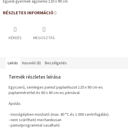
Egyedi gyermek ágynemű 120 x 90 cm
RÉSZLETES INFORMÁCIÓ
KÉRDÉS
MEGOSZTÁS
Leírás
Hasonló (8)
Beszélgetés
Termék részletes leírása
Egyszerű, semleges pamut paplanhuzat 120 x 90 cm-es
paplanmérettel és 60 x 40 cm-es párnával.
Ápolás:
- mosógépben mosható (max. 40 °C és 1.000 centrifugálás).
- nem szárítható mechanikusan
- pamutprogrammal vasalható