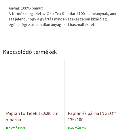
Anyag: 100% pamut
A termék megfelel az Öko-Tex Standard 100 szabványnak, ami
azt jelenti, hogy a gyártás minden szakaszában kizárólag
egészségre ártalmatlan anyagokat használtak fel.
Kapcsolódó termékek
Paplan töltelék 120x90 cm
Paplan és párna INGEO™
+ párna
135x100
RAKTÁRON
RAKTÁRON