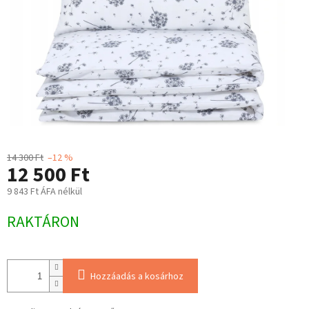
14 300 Ft
–12 %
12 500 Ft
9 843 Ft ÁFA nélkül
Egységár:
RAKTÁRON
Hozzáadás a kosárhoz