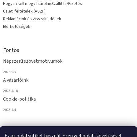
Hogyan kell megvásárolni/Szállítás/Fizetés
Üzleti feltételek (ÁSZF)
Reklamációk és visszaküldések
Elérhetőségek
Fontos
Népszerű szövetmotívumok
2025.9.3
A vásárlóink
2023.4.18
Cookie-politika
2023.4.4
Ez az oldal sütiket használ. Ezen weboldalt követésével