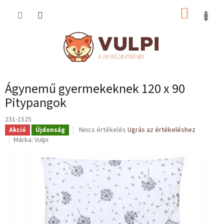
Ugrás
KOSÁR
a
fő
tartalomhoz
Ágynemű gyermekeknek 120 x 90
Pitypangok
231-1525
A
Nincs értékelés
Ugrás az értékeléshez
Akció
Újdonság
termék
Márka:
Vulpi
átlagos
értékelése
5-
ből
0,0
csillag.