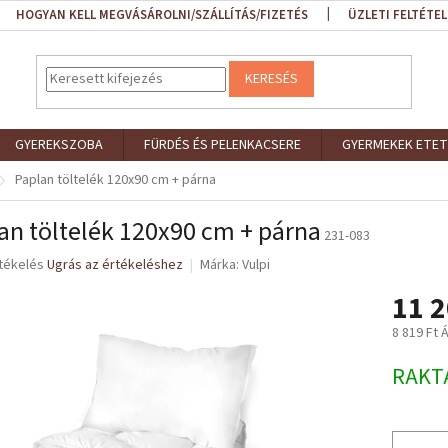
HOGYAN KELL MEGVÁSÁROLNI/SZÁLLÍTÁS/FIZETÉS
ÜZLETI FELTÉTEL
KERESÉS
GYEREKSZOBA
FÜRDÉS ÉS PELENKACSERE
GYERMEKEK ETET
Paplan töltelék 120x90 cm + párna
an töltelék 120x90 cm + párna
231-083
rtékelés
Ugrás az értékeléshez
Márka:
Vulpi
11 2
ése
8 819 Ft 
Egységár
RAKT