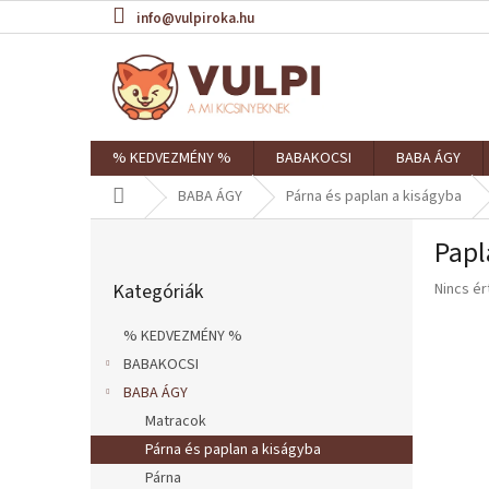
Ugrás
info@vulpiroka.hu
a
fő
tartalomhoz
% KEDVEZMÉNY %
BABAKOCSI
BABA ÁGY
Kezdőlap
BABA ÁGY
Párna és paplan a kiságyba
O
Papl
l
Kategóriák
d
A
Kategóriák
Nincs é
átugrása
a
termék
l
átlagos
% KEDVEZMÉNY %
s
értékel
BABAKOCSI
ó
5-
ből
BABA ÁGY
p
0,0
a
Matracok
csillag.
n
Párna és paplan a kiságyba
e
Párna