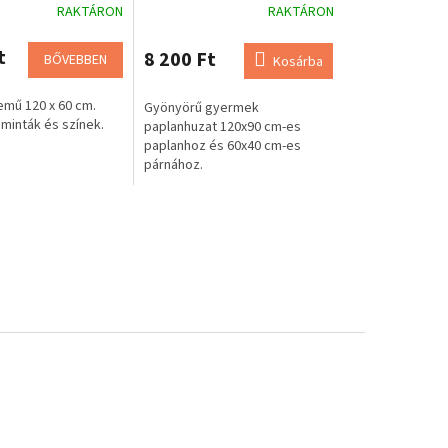
RAKTÁRON
RAKTÁRON
t
8 200 Ft
BŐVEBBEN
Kosárba
mű 120 x 60 cm.
Gyönyörű gyermek
minták és színek.
paplanhuzat 120x90 cm-es
paplanhoz és 60x40 cm-es
párnához.