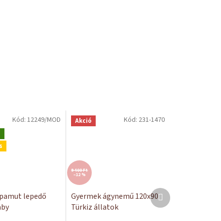
Kód:
12249/MOD
Kód:
231-1470
Akció
g
s
9 400 Ft
–12 %
Következő
 pamut lepedő
Gyermek ágynemű 120x90
termék
aby
Türkiz állatok