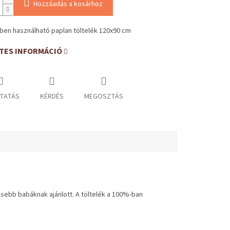
Hozzáadás a kosárhoz
ben használható paplan töltelék 120x90 cm
TES INFORMÁCIÓ
TATÁS
KÉRDÉS
MEGOSZTÁS
sebb babáknak ajánlott. A töltelék a 100%-ban