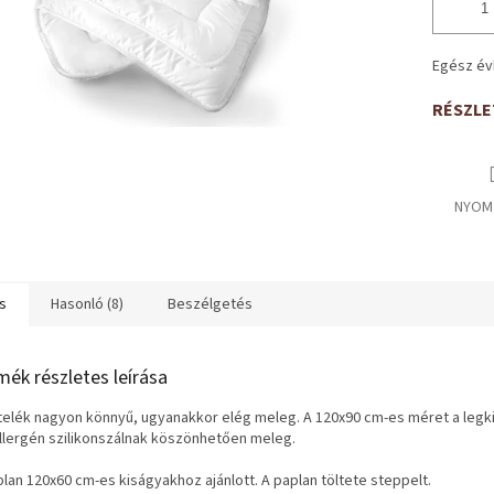
Egész év
RÉSZLE
NYOM
s
Hasonló (8)
Beszélgetés
mék részletes leírása
ltelék nagyon könnyű, ugyanakkor elég meleg. A 120x90 cm-es méret a legki
allergén szilikonszálnak köszönhetően meleg.
plan 120x60 cm-es kiságyakhoz ajánlott. A paplan töltete steppelt.