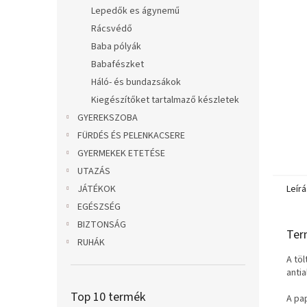
l
Lepedők es ágynemű
Rácsvédő
Baba pólyák
Babafészket
Háló- és bundazsákok
Kiegészítőket tartalmaző készletek
GYEREKSZOBA
FÜRDÉS ÉS PELENKACSERE
GYERMEKEK ETETÉSE
UTAZÁS
JÁTÉKOK
Leírá
EGÉSZSÉG
BIZTONSÁG
Ter
RUHÁK
A tö
anti
Top 10 termék
A pa