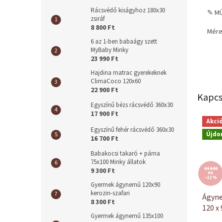
Rácsvédő kiságyhoz 180x30
✎ MŰ
zsiráf
8 800 Ft
Mére
6 az 1-ben babaágy szett
MyBaby Minky
23 990 Ft
Hajdina matrac gyerekeknek
ClimaCoco 120x60
22 900 Ft
Kapcs
Egyszínű bézs rácsvédő 360x30
17 900 Ft
Akci
Egyszínű fehér rácsvédő 360x30
Újdo
16 700 Ft
Babakocsi takaró + párna
75x100 Minky állatok
14 300
9 300 Ft
Ft
–12 %
Gyermek ágynemű 120x90
kerozin-szafari
Ágyn
8 300 Ft
120 x
Gyermek ágynemű 135x100