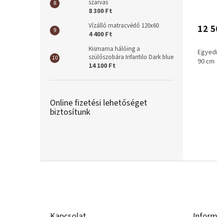
szarvas
8 300 Ft
Vízálló matracvédő 120x60
12 5
4 400 Ft
Kismama hálóing a
Egyed
szülőszobára Infantilo Dark blue
90 cm
14 100 Ft
Online fizetési lehetőséget
biztosítunk
L
á
b
l
é
Kapcsolat
Inform