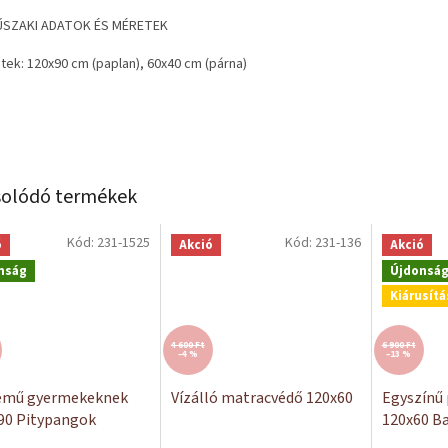
SZAKI ADATOK ÉS MÉRETEK
tek: 120x90 cm (paplan), 60x40 cm (párna)
olódó termékek
Kód:
231-1525
Kód:
231-136
ó
Akció
Akció
nság
Újdonsá
Kiárusítá
4 600 Ft
6 900 Ft
–4 %
–13 %
emű gyermekeknek
Vízálló matracvédő 120x60
Egyszínű
 90 Pitypangok
120x60 B