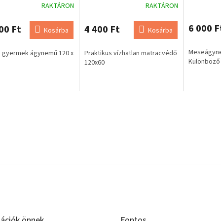
RAKTÁRON
RAKTÁRON
6 000 F
00 Ft
4 400 Ft
Kosárba
Kosárba
Meseágyne
i gyermek ágynemű 120 x
Praktikus vízhatlan matracvédő
Különböző 
120x60
ációk önnek
Fontos