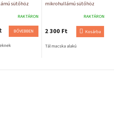
lámú sütőhöz
mikrohullámú sütőhöz
RAKTÁRON
RAKTÁRON
t
2 300 Ft
BŐVEBBEN
Kosárba
keknek
Tál macska alakú