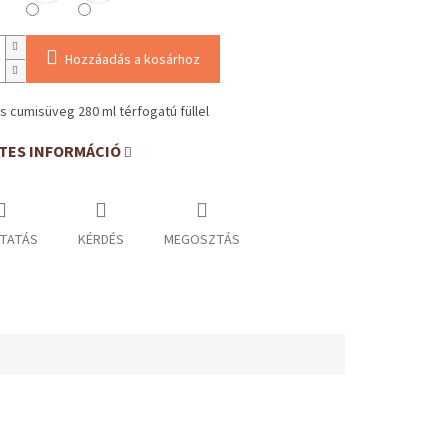
Hozzáadás a kosárhoz
s cumisüveg 280 ml térfogatú füllel
TES INFORMÁCIÓ
TATÁS
KÉRDÉS
MEGOSZTÁS