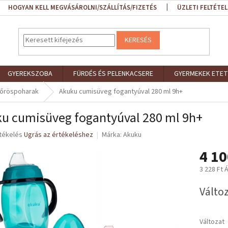
HOGYAN KELL MEGVÁSÁROLNI/SZÁLLÍTÁS/FIZETÉS
ÜZLETI FELTÉTEL
KERESÉS
GYEREKSZOBA
FÜRDÉS ÉS PELENKACSERE
GYERMEKEK ETET
sőröspoharak
Akuku cumisüveg fogantyúval 280 ml 9h+
u cumisüveg fogantyúval 280 ml 9h+
rtékelés
Ugrás az értékeléshez
Márka:
Akuku
4 10
ése
3 228 Ft 
Egységár
Változ
Változat