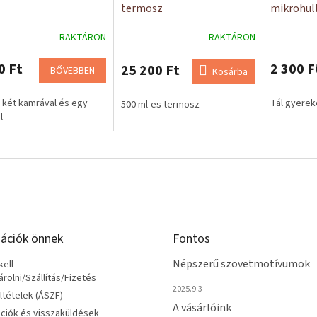
termosz
mikrohul
RAKTÁRON
RAKTÁRON
0 Ft
2 300 F
25 200 Ft
BŐVEBBEN
Kosárba
l két kamrával és egy
Tál gyere
500 ml-es termosz
l
ációk önnek
Fontos
Népszerű szövetmotívumok
ell
olni/Szállítás/Fizetés
2025.9.3
eltételek (ÁSZF)
A vásárlóink
ciók és visszaküldések