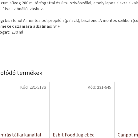
 cumisüveg 280 ml térfogattal és 8m+ szívószállal, amely lapos alakra alka
llátva az önálló iváshoz.
g:
biszfenol A mentes polipropilén (palack), biszfenol A mentes szilikon (cu
mekek számára alkalmas:
9h+
ogat:
280 ml
olódó termékek
Kód:
231-513S
Kód:
231-645
mrás tálka kanállal
Esbit Food Jug ebéd
Canpol m