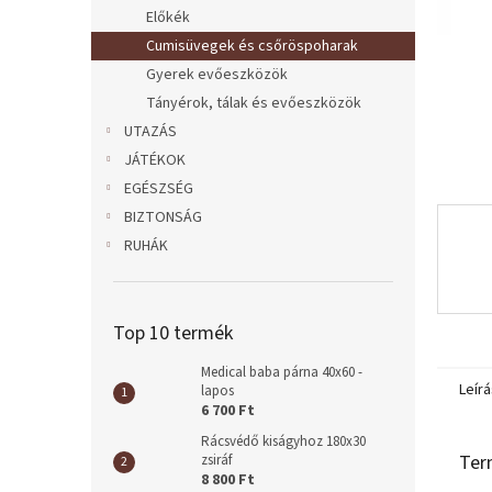
l
Előkék
Cumisüvegek és csőröspoharak
Gyerek evőeszközök
Tányérok, tálak és evőeszközök
UTAZÁS
JÁTÉKOK
EGÉSZSÉG
BIZTONSÁG
RUHÁK
Top 10 termék
Medical baba párna 40x60 -
Leírá
lapos
6 700 Ft
Rácsvédő kiságyhoz 180x30
Ter
zsiráf
8 800 Ft