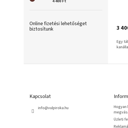
4 400 Ft
Online fizetési lehetőséget
3 40
biztosítunk
Egy tá
kanálla
L
á
b
l
é
Kapcsolat
Inform
c
Hogyan k
info
@
vulpiroka.hu
megvásár
Üzleti f
Reklamá