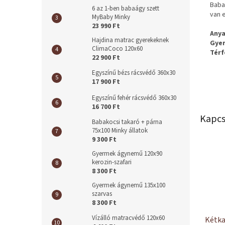
Baba
6 az 1-ben babaágy szett
van e
MyBaby Minky
23 990 Ft
Anya
Hajdina matrac gyerekeknek
Gyer
ClimaCoco 120x60
Térf
22 900 Ft
Egyszínű bézs rácsvédő 360x30
17 900 Ft
Egyszínű fehér rácsvédő 360x30
16 700 Ft
Kapcs
Babakocsi takaró + párna
75x100 Minky állatok
9 300 Ft
Gyermek ágynemű 120x90
kerozin-szafari
8 300 Ft
Gyermek ágynemű 135x100
szarvas
8 300 Ft
Vízálló matracvédő 120x60
Kétka