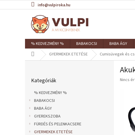
Ugrás
info@vulpiroka.hu
a
fő
tartalomhoz
% KEDVEZMÉNY %
BABAKOCSI
BABA ÁGY
Kezdőlap
GYERMEKEK ETETÉSE
Cumisüvegek és c
O
Akuk
l
Kategóriák
d
A
Kategóriák
Nincs é
átugrása
a
termék
l
átlagos
% KEDVEZMÉNY %
s
értékel
BABAKOCSI
ó
5-
ből
BABA ÁGY
p
0,0
a
GYEREKSZOBA
csillag.
n
FÜRDÉS ÉS PELENKACSERE
e
GYERMEKEK ETETÉSE