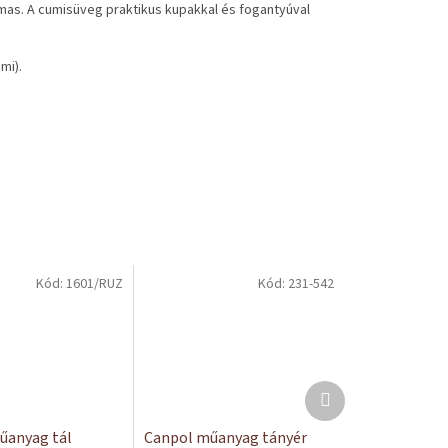
lmas. A cumisüveg praktikus kupakkal és fogantyúval
mi).
Kód:
1601/RUZ
Kód:
231-542
Következő
termék
űanyag tál
Canpol műanyag tányér