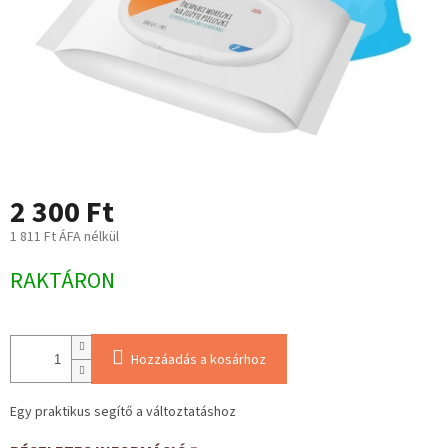
2 300 Ft
1 811 Ft ÁFA nélkül
Egységár:
RAKTÁRON
Hozzáadás a kosárhoz
Egy praktikus segítő a változtatáshoz