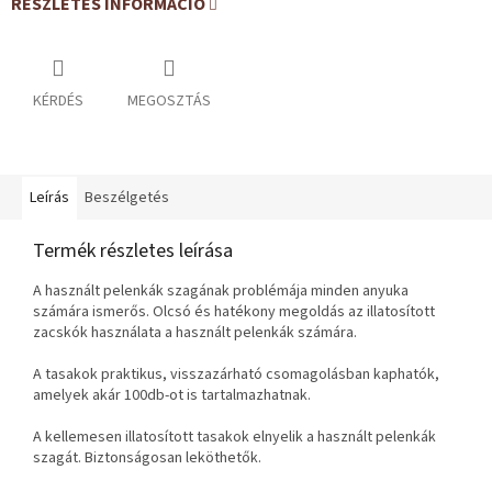
RÉSZLETES INFORMÁCIÓ
KÉRDÉS
MEGOSZTÁS
Leírás
Beszélgetés
Termék részletes leírása
A használt pelenkák szagának problémája minden anyuka
számára ismerős. Olcsó és hatékony megoldás az illatosított
zacskók használata a használt pelenkák számára.
A tasakok praktikus, visszazárható csomagolásban kaphatók,
amelyek akár 100db-ot is tartalmazhatnak.
A kellemesen illatosított tasakok elnyelik a használt pelenkák
szagát. Biztonságosan leköthetők.