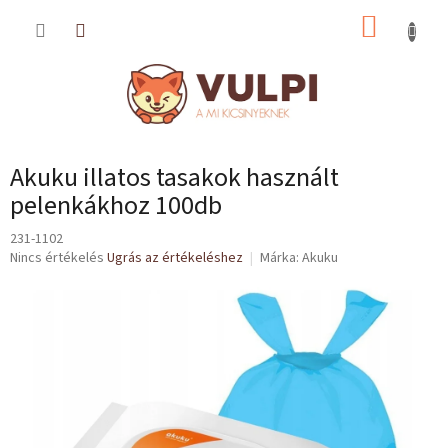
Ugrás
KOSÁR
a
fő
tartalomhoz
Akuku illatos tasakok használt
pelenkákhoz 100db
231-1102
A
Nincs értékelés
Ugrás az értékeléshez
Márka:
Akuku
termék
átlagos
értékelése
5-
ből
0,0
csillag.