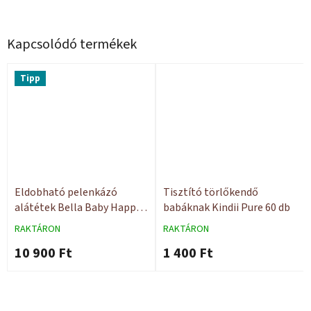
Kapcsolódó termékek
Tipp
Eldobható pelenkázó
Tisztító törlőkendő
alátétek Bella Baby Happy
babáknak Kindii Pure 60 db
60x60 30 db
RAKTÁRON
RAKTÁRON
10 900 Ft
1 400 Ft