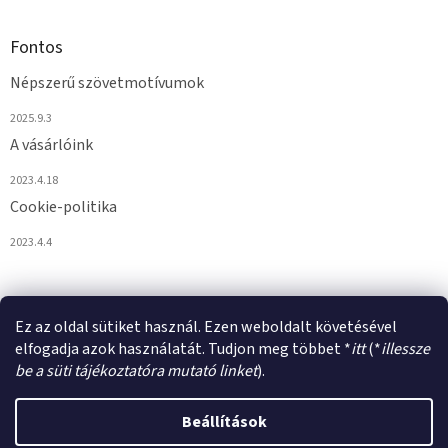
Fontos
Népszerű szövetmotívumok
2025.9.3
A vásárlóink
2023.4.18
Cookie-politika
2023.4.4
Ez az oldal sütiket használ. Ezen weboldalt követésével
elfogadja azok használatát. Tudjon meg többet *
itt
(*
illessze
be a süti tájékoztatóra mutató linket
).
Shoptet készítette
Beállítások