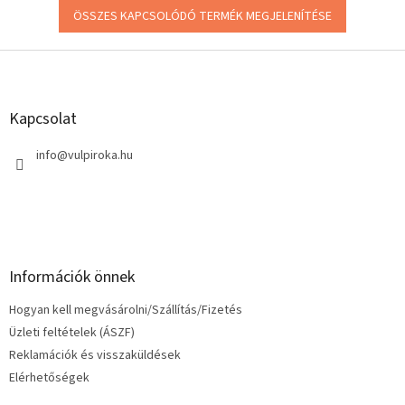
ÖSSZES KAPCSOLÓDÓ TERMÉK MEGJELENÍTÉSE
L
á
b
l
Kapcsolat
é
c
info
@
vulpiroka.hu
Információk önnek
Hogyan kell megvásárolni/Szállítás/Fizetés
Üzleti feltételek (ÁSZF)
Reklamációk és visszaküldések
Elérhetőségek