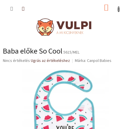
Ugrás
KOSÁR
a
fő
tartalomhoz
Baba előke So Cool
5615/MEL
A
Nincs értékelés
Ugrás az értékeléshez
Márka:
Canpol Babies
termék
átlagos
értékelése
5-
ből
0,0
csillag.