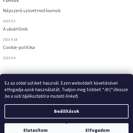
Fontos
Népszerű szövetmotívumok
2025.9.3
A vásárlóink
2023.4.18
Cookie-politika
2023.4.4
Ez az oldal sütiket használ. Ezen weboldalt követésével
elfogadja azok használatát. Tudjon meg többet *
itt
(*
illessze
be a süti tájékoztatóra mutató linket
).
Shoptet készítette
Beállítások
Copyright 2026
VULPIROKA.HU
. Minden jog fenntartva.
Süti
Elutasítom
Elfogadom
beállítások szerkesztése