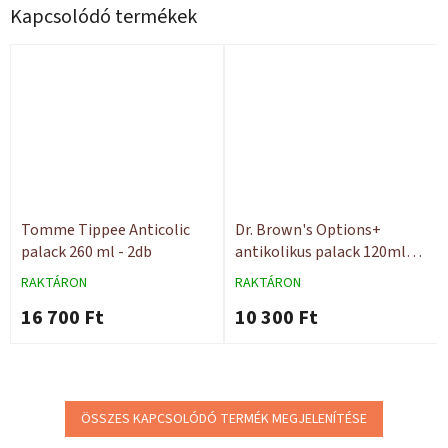
Kapcsolódó termékek
Tomme Tippee Anticolic
Dr. Brown's Options+
palack 260 ml - 2db
antikolikus palack 120ml
0h+
RAKTÁRON
RAKTÁRON
16 700 Ft
10 300 Ft
ÖSSZES KAPCSOLÓDÓ TERMÉK MEGJELENÍTÉSE