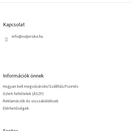
L
á
b
l
Kapcsolat
é
c
info
@
vulpiroka.hu
Információk önnek
Hogyan kell megvásárolni/Szállítás/Fizetés
Üzleti feltételek (ÁSZF)
Reklamációk és visszaküldések
Elérhetőségek