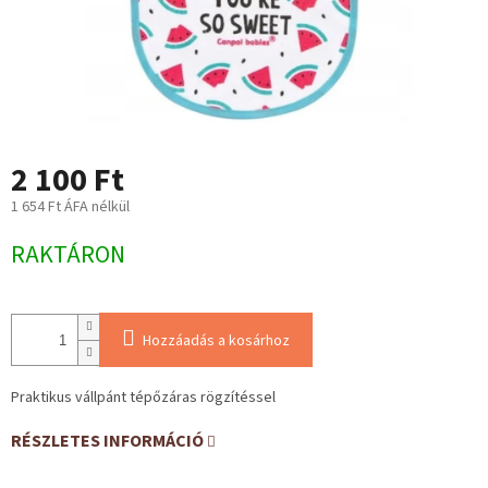
2 100 Ft
1 654 Ft ÁFA nélkül
Egységár:
RAKTÁRON
Hozzáadás a kosárhoz
Praktikus vállpánt tépőzáras rögzítéssel
RÉSZLETES INFORMÁCIÓ