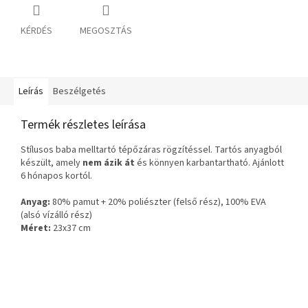
KÉRDÉS
MEGOSZTÁS
Leírás
Beszélgetés
Termék részletes leírása
Stílusos baba melltartó tépőzáras rögzítéssel. Tartós anyagból
készült, amely
nem ázik át
és könnyen karbantartható. Ajánlott
6 hónapos kortól.
Anyag:
80% pamut + 20% poliészter (felső rész), 100% EVA
(alsó vízálló rész)
Méret:
23x37 cm