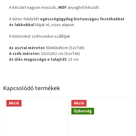
A készlet nagyon masszív,
MDF
anyagból készült.
A bútor felületét
egészségügyileg biztonságos festékekkel
és lakkokkal
látjuk el, vizes alapon.
A bútorokat szétszedve szállítjuk.
Az asztal méretei:
60x60x45cm (SzxTxK)
A szék méretei:
32x32x52 cm (SzxTxK)
Az ülés magassága a talajtól:
23 cm
Kapcsolódó termékek
Akció
Akció
Újdonság