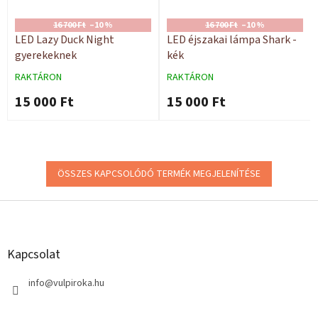
16 700 Ft
–10 %
16 700 Ft
–10 %
LED Lazy Duck Night
LED éjszakai lámpa Shark -
gyerekeknek
kék
RAKTÁRON
RAKTÁRON
15 000 Ft
15 000 Ft
ÖSSZES KAPCSOLÓDÓ TERMÉK MEGJELENÍTÉSE
L
á
b
l
Kapcsolat
é
c
info
@
vulpiroka.hu