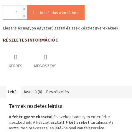
Hozzáadás a kosárhoz
Elegáns és nagyon egyszerű asztal és szék készlet gyerekeknek
RÉSZLETES INFORMÁCIÓ
KÉRDÉS
MEGOSZTÁS
Leírás
Hasonló (8)
Beszélgetés
Termék részletes leírása
A fehér gyermekasztal
és székek bármilyen enteriőrbe
illeszkednek. A készlet
asztalt + két széket
tartalmaz. Az
asztal tárolórekesszel és játékhálóval van felszerelve.