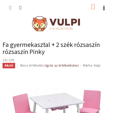
Ugrás
KOSÁR
a
fő
tartalomhoz
Fa gyermekasztal + 2 szék rózsaszín
rózsaszín Pinky
231-278
A
Nincs értékelés
Ugrás az értékeléshez
Márka:
Vulpi
Akció
termék
átlagos
értékelése
5-
ből
0,0
csillag.