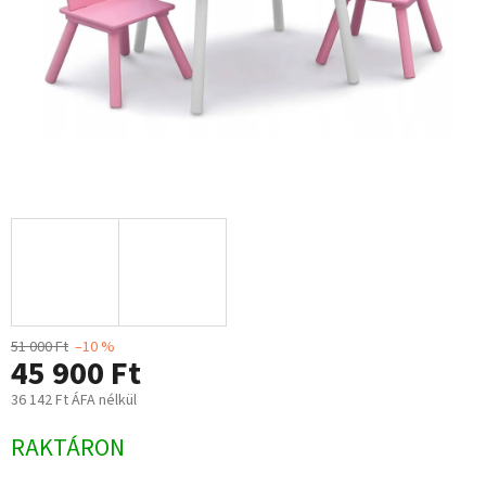
51 000 Ft
–10 %
45 900 Ft
36 142 Ft ÁFA nélkül
Egységár:
RAKTÁRON