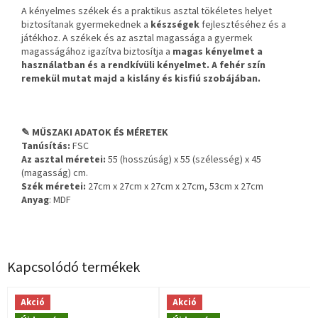
A kényelmes székek és a praktikus asztal tökéletes helyet
biztosítanak gyermekednek a
készségek
fejlesztéséhez és a
játékhoz. A székek és az asztal magassága a gyermek
magasságához igazítva biztosítja a
magas
kényelmet
a
használatban és a rendkívüli kényelmet. A fehér szín
remekül mutat majd a kislány és kisfiú szobájában.
✎ MŰSZAKI ADATOK ÉS MÉRETEK
Tanúsítás:
FSC
Az asztal méretei:
55 (hosszúság) x 55 (szélesség) x 45
(magasság) cm.
Szék méretei:
27cm x 27cm x 27cm x 27cm, 53cm x 27cm
Anyag
: MDF
Kapcsolódó termékek
Akció
Akció