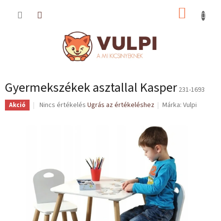
Ugrás
KOSÁR
a
fő
tartalomhoz
Gyermekszékek asztallal Kasper
231-1693
A
Nincs értékelés
Ugrás az értékeléshez
Márka:
Vulpi
Akció
termék
átlagos
értékelése
5-
ből
0,0
csillag.