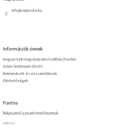
é
c
info
@
vulpiroka.hu
Információk önnek
Hogyan kell megvásárolni/Szállítás/Fizetés
Üzleti feltételek (ÁSZF)
Reklamációk és visszaküldések
Elérhetőségek
Fontos
Népszerű szövetmotívumok
2025.9.3