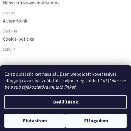
Népszerű szövetmotívumok
2025.9.3
A vásárlóink
2023.4.18
Cookie-politika
2023.4.4
Ez az oldal sütiket használ. Ezen weboldalt követésével
elfogadja azok használatát. Tudjon meg többet *
itt
(*
illessze
be a süti tájékoztatóra mutató linket
).
Shoptet készítette
Beállítások
Copyright 2026
VULPIROKA.HU
. Minden jog fenntartva.
Süti
Elutasítom
Elfogadom
beállítások szerkesztése