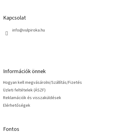
á
b
l
Kapcsolat
é
c
info
@
vulpiroka.hu
Információk önnek
Hogyan kell megvásárolni/Szállítás/Fizetés
Üzleti feltételek (ÁSZF)
Reklamációk és visszaküldések
Elérhetőségek
Fontos