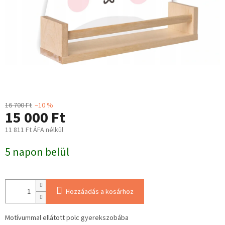
16 700 Ft
–10 %
15 000 Ft
11 811 Ft ÁFA nélkül
Egységár:
5 napon belül
Hozzáadás a kosárhoz
Motívummal ellátott polc gyerekszobába