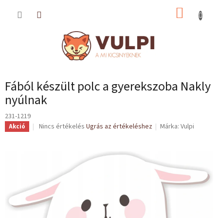
Ugrás
KOSÁR
a
fő
tartalomhoz
Fából készült polc a gyerekszoba Nakly
nyúlnak
231-1219
A
Nincs értékelés
Ugrás az értékeléshez
Márka:
Vulpi
Akció
termék
átlagos
értékelése
5-
ből
0,0
csillag.