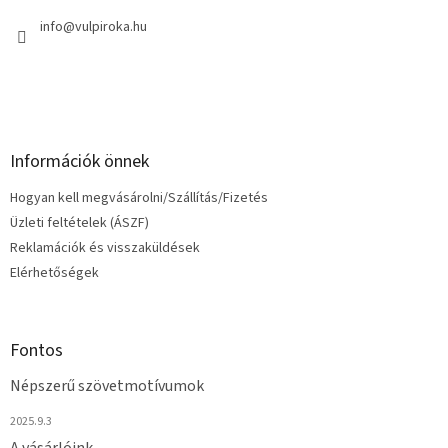
é
c
info
@
vulpiroka.hu
Információk önnek
Hogyan kell megvásárolni/Szállítás/Fizetés
Üzleti feltételek (ÁSZF)
Reklamációk és visszaküldések
Elérhetőségek
Fontos
Népszerű szövetmotívumok
2025.9.3
A vásárlóink