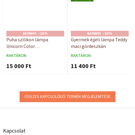
16 700 Ft
–10 %
12 700 Ft
–10 %
Puha szilikon lámpa
Gyermek éjjeli lámpa Teddy
Unicorn Color
maci gördeszkán
távirányítóval
RAKTÁRON
RAKTÁRON
15 000 Ft
11 400 Ft
ÖSSZES KAPCSOLÓDÓ TERMÉK MEGJELENÍTÉSE
L
á
b
l
Kapcsolat