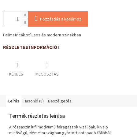
Hozzáadás a kosárhoz
Falimatricák stílusos és modern színekben
RÉSZLETES INFORMÁCIÓ
KÉRDÉS
MEGOSZTÁS
Leírás
Hasonló (8)
Beszélgetés
Termék részletes leírása
A rózsaszín lufi motívumú falragaszok vízállóak, kiváló
minőségű, Németországban gyártott öntapadó fóliából