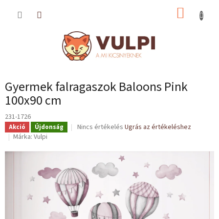
Ugrás
KOSÁR
a
fő
tartalomhoz
Gyermek falragaszok Baloons Pink
100x90 cm
231-1726
A
Nincs értékelés
Ugrás az értékeléshez
Akció
Újdonság
termék
Márka:
Vulpi
átlagos
értékelése
5-
ből
0,0
csillag.