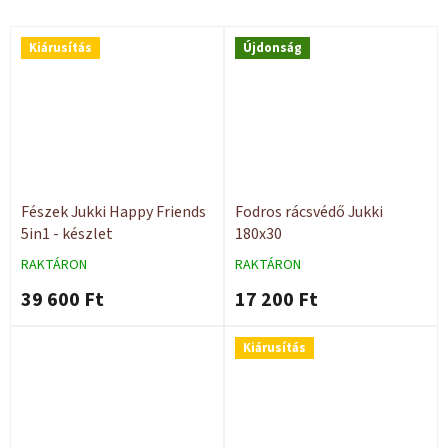
Kiárusítás
Újdonság
Fészek Jukki Happy Friends
Fodros rácsvédő Jukki
5in1 - készlet
180x30
RAKTÁRON
RAKTÁRON
39 600 Ft
17 200 Ft
Kiárusítás