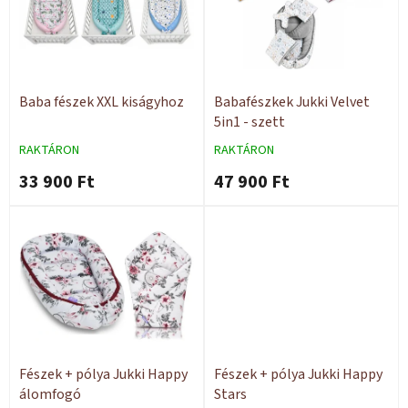
m
k
é
r
k
e
e
n
k
d
l
e
Baba fészek XXL kiságyhoz
Babafészkek Jukki Velvet
i
z
5in1 - szett
s
é
RAKTÁRON
RAKTÁRON
t
s
33 900 Ft
47 900 Ft
á
e
j
a
Fészek + pólya Jukki Happy
Fészek + pólya Jukki Happy
álomfogó
Stars