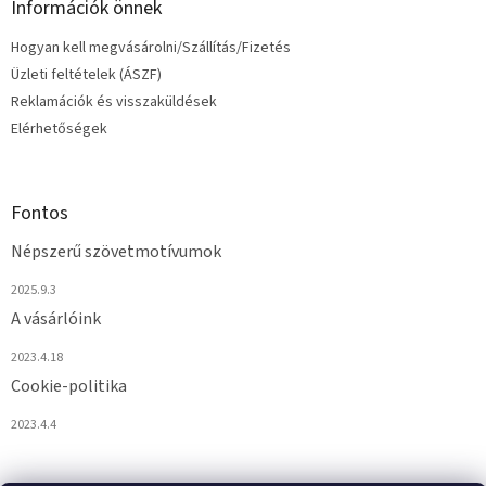
Információk önnek
e
i
Hogyan kell megvásárolni/Szállítás/Fizetés
Üzleti feltételek (ÁSZF)
Reklamációk és visszaküldések
Elérhetőségek
Fontos
Népszerű szövetmotívumok
2025.9.3
A vásárlóink
2023.4.18
Cookie-politika
2023.4.4