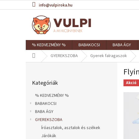
Ugrás
info@vulpiroka.hu
a
fő
tartalomhoz
% KEDVEZMÉNY %
BABAKOCSI
BABA ÁGY
Kezdőlap
GYEREKSZOBA
Gyerek falragaszok
O
Flyi
l
Kategóriák
d
Kategóriák
átugrása
Akció
a
l
% KEDVEZMÉNY %
s
BABAKOCSI
ó
BABA ÁGY
p
a
GYEREKSZOBA
n
Íróasztalok, asztalok és székek
e
Járókák