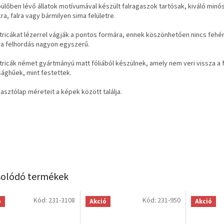
pülőben lévő állatok motívumával készült falragaszok tartósak, kiváló minős
ra, falra vagy bármilyen sima felületre.
tricákat lézerrel vágják a pontos formára, ennek köszönhetően nincs fehér
lra felhordás nagyon egyszerű.
tricák német gyártmányú matt fóliából készülnek, amely nem veri vissza a
sághűek, mint festettek.
asztólap méreteit a képek között találja.
olódó termékek
Kód:
231-3108
Kód:
231-950
ó
Akció
Akció