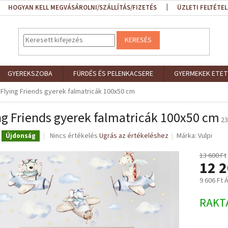
HOGYAN KELL MEGVÁSÁROLNI/SZÁLLÍTÁS/FIZETÉS
ÜZLETI FELTÉTEL
KERESÉS
GYEREKSZOBA
FÜRDÉS ÉS PELENKACSERE
GYERMEKEK ETET
Flying Friends gyerek falmatricák 100x50 cm
ng Friends gyerek falmatricák 100x50 cm
23
A
Nincs értékelés
Ugrás az értékeléshez
Márka:
Vulpi
Újdonság
termék
átlagos
13 600 Ft
12 2
értékelése
5-
9 606 Ft 
ből
0,0
Egységár
RAKT
csillag.