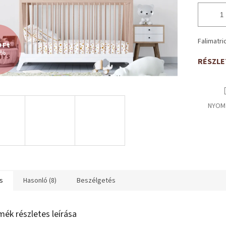
Falimatri
0 Ft
 %
RÉSZLE
NYOM
s
Hasonló (8)
Beszélgetés
mék részletes leírása