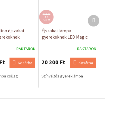
22 500
Következő
Ft
–10 %
termék
lino éjszakai
Éjszakai lámpa
erekeknek
gyerekeknek LED Magic
Rabbitilo
RAKTÁRON
RAKTÁRON
Ft
20 200 Ft
Kosárba
Kosárba
mpa csillag
Színváltós gyereklámpa