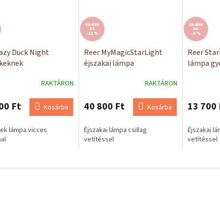
45 400
15 200
Ft
Ft
–10 %
–9 %
azy Duck Night
Reer MyMagicStarLight
Reer Star
keknek
éjszakai lámpa
lámpa gy
gyerekeknek
RAKTÁRON
RAKTÁRON
00 Ft
40 800 Ft
13 700 
Kosárba
Kosárba
ek lámpa vicces
Éjszakai lámpa csillag
Éjszakai lá
nal
vetítéssel
vetítéssel