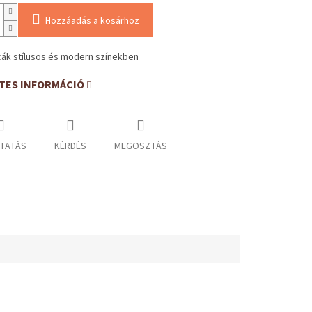
Hozzáadás a kosárhoz
cák stílusos és modern színekben
TES INFORMÁCIÓ
TATÁS
KÉRDÉS
MEGOSZTÁS