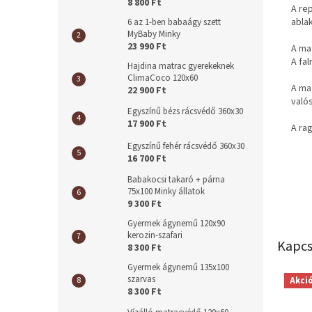
8 800 Ft
A re
ablak
6 az 1-ben babaágy szett
MyBaby Minky
23 990 Ft
A ma
A fa
Hajdina matrac gyerekeknek
ClimaCoco 120x60
A ma
22 900 Ft
való
Egyszínű bézs rácsvédő 360x30
17 900 Ft
A rag
Egyszínű fehér rácsvédő 360x30
16 700 Ft
Babakocsi takaró + párna
75x100 Minky állatok
9 300 Ft
Gyermek ágynemű 120x90
kerozin-szafari
Kapcs
8 300 Ft
Gyermek ágynemű 135x100
szarvas
Akci
8 300 Ft