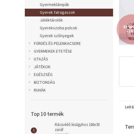
l
Gyermeklámpák
Gyerek falragaszok
Játéktárolók
13 60
Gyerekszoba polcok
–10
Gyerek szőnyegek
FÜRDÉS ÉS PELENKACSERE
GYERMEKEK ETETÉSE
UTAZÁS
JÁTÉKOK
EGÉSZSÉG
BIZTONSÁG
RUHÁK
Leírá
Top 10 termék
Rácsvédő kiságyhoz 180x30
Ter
zsiráf