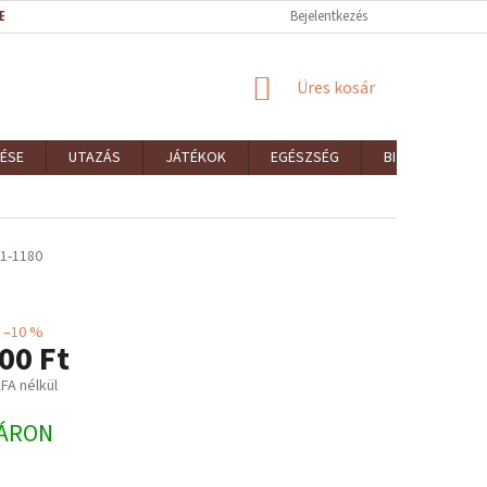
EK (ÁSZF)
REKLAMÁCIÓK ÉS VISSZAKÜLDÉSEK
Bejelentkezés
ELÉRHETŐSÉGEK
KOSÁR
Üres kosár
ÉSE
UTAZÁS
JÁTÉKOK
EGÉSZSÉG
BIZTONSÁG
1-1180
–10 %
00 Ft
ÁFA nélkül
:
ÁRON