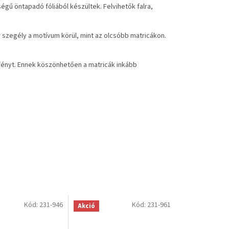
égű öntapadó fóliából készültek. Felvihetők falra,
 szegély a motívum körül, mint az olcsóbb matricákon.
 fényt. Ennek köszönhetően a matricák inkább
Kód:
231-946
Kód:
231-961
Akció