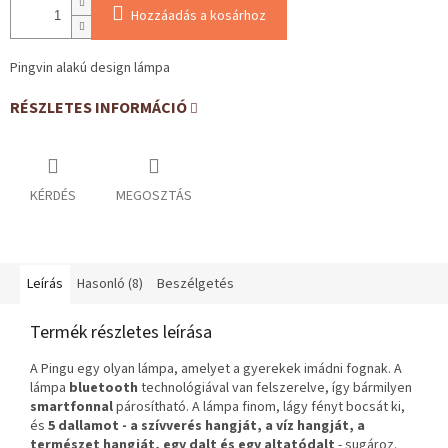
Hozzáadás a kosárhoz
Pingvin alakú design lámpa
RÉSZLETES INFORMÁCIÓ
KÉRDÉS
MEGOSZTÁS
Leírás
Hasonló (8)
Beszélgetés
Termék részletes leírása
A Pingu egy olyan lámpa, amelyet a gyerekek imádni fognak. A
lámpa
bluetooth
technológiával van felszerelve, így bármilyen
smartfonnal
párosítható. A lámpa finom, lágy fényt bocsát ki,
és
5 dallamot - a szívverés hangját, a víz hangját, a
természet hangját, egy dalt és egy altatódalt
- sugároz.