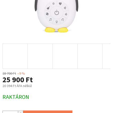
28 700 Ft
–9 %
25 900 Ft
20 394 Ft ÁFA nélkül
Egységár:
RAKTÁRON