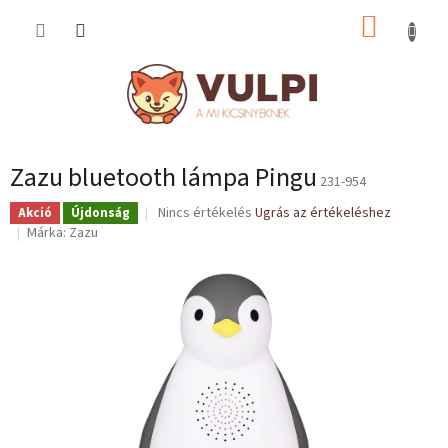
Ugrás
KOSÁR
a
fő
tartalomhoz
Zazu bluetooth lámpa Pingu
231-954
A
Nincs értékelés
Ugrás az értékeléshez
Akció
Újdonság
termék
Márka:
Zazu
átlagos
értékelése
5-
ből
0,0
csillag.