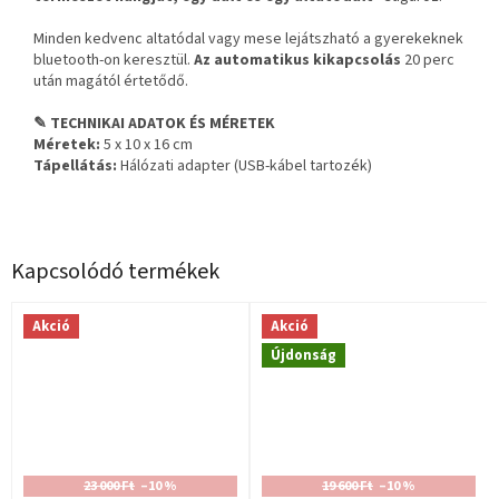
Minden kedvenc altatódal vagy mese lejátszható a gyerekeknek
bluetooth-on keresztül.
Az automatikus kikapcsolás
20 perc
után magától értetődő.
✎ TECHNIKAI ADATOK ÉS MÉRETEK
Méretek:
5 x 10 x 16 cm
Tápellátás:
Hálózati adapter (USB-kábel tartozék)
Kapcsolódó termékek
Akció
Akció
Újdonság
23 000 Ft
–10 %
19 600 Ft
–10 %