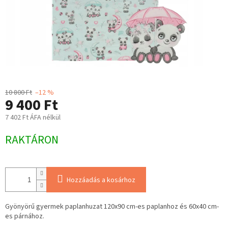
10 800 Ft
–12 %
9 400 Ft
7 402 Ft ÁFA nélkül
Egységár:
RAKTÁRON
Hozzáadás a kosárhoz
Gyönyörű gyermek paplanhuzat 120x90 cm-es paplanhoz és 60x40 cm-
es párnához.