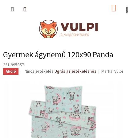
Ugrás
KOSÁR
a
fő
tartalomhoz
Gyermek ágynemű 120x90 Panda
231-995S57
A
Nincs értékelés
Ugrás az értékeléshez
Márka:
Vulpi
Akció
termék
átlagos
értékelése
5-
ből
0,0
csillag.