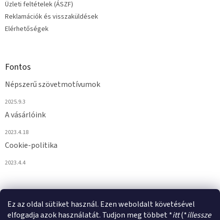
Üzleti feltételek (ÁSZF)
Reklamációk és visszaküldések
Elérhetőségek
Fontos
Népszerű szövetmotívumok
2025.9.3
A vásárlóink
2023.4.18
Cookie-politika
2023.4.4
Ez az oldal sütiket használ. Ezen weboldalt követésével
elfogadja azok használatát. Tudjon meg többet *
itt
(*
illessze