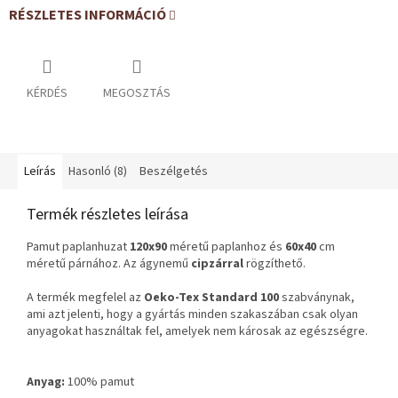
RÉSZLETES INFORMÁCIÓ
KÉRDÉS
MEGOSZTÁS
Leírás
Hasonló (8)
Beszélgetés
Termék részletes leírása
Pamut paplanhuzat
120x90
méretű paplanhoz és
60x40
cm
méretű párnához. Az ágynemű
cipzárral
rögzíthető.
A termék megfelel az
Oeko-Tex Standard 100
szabványnak,
ami azt jelenti, hogy a gyártás minden szakaszában csak olyan
anyagokat használtak fel, amelyek nem károsak az egészségre.
Anyag:
100% pamut