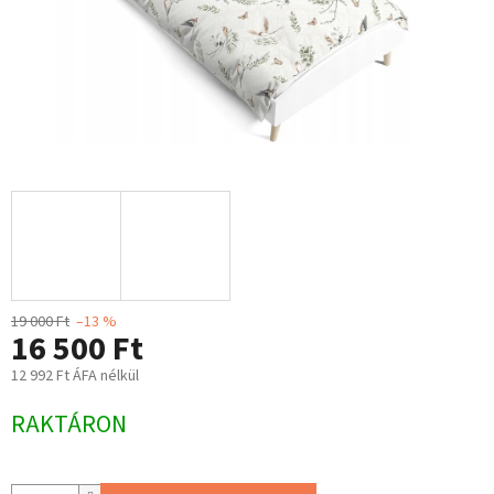
19 000 Ft
–13 %
16 500 Ft
12 992 Ft ÁFA nélkül
Egységár:
RAKTÁRON