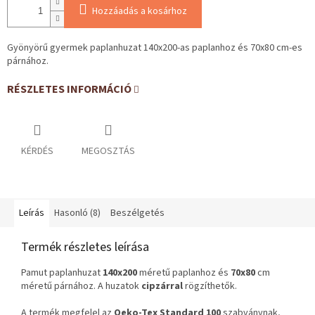
Hozzáadás a kosárhoz
Gyönyörű gyermek paplanhuzat 140x200-as paplanhoz és 70x80 cm-es
párnához.
RÉSZLETES INFORMÁCIÓ
KÉRDÉS
MEGOSZTÁS
Leírás
Hasonló (8)
Beszélgetés
Termék részletes leírása
Pamut paplanhuzat
140x200
méretű paplanhoz és
70x80
cm
méretű párnához. A huzatok
cipzárral
rögzíthetők.
A termék megfelel az
Oeko-Tex Standard 100
szabványnak,