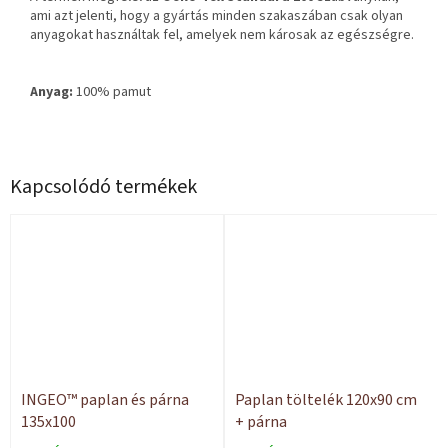
ami azt jelenti, hogy a gyártás minden szakaszában csak olyan
anyagokat használtak fel, amelyek nem károsak az egészségre.
Anyag:
100% pamut
Kapcsolódó termékek
INGEO™ paplan és párna
Paplan töltelék 120x90 cm
135x100
+ párna