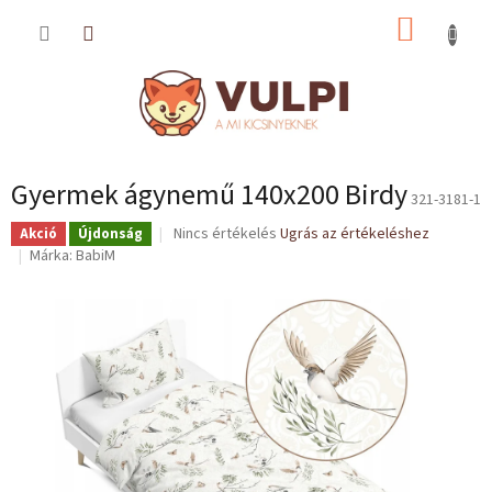
Ugrás
KOSÁR
a
fő
tartalomhoz
Gyermek ágynemű 140x200 Birdy
321-3181-1
A
Nincs értékelés
Ugrás az értékeléshez
Akció
Újdonság
termék
Márka:
BabiM
átlagos
értékelése
5-
ből
0,0
csillag.