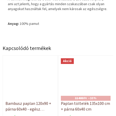
ami azt jelenti, hogy a gyártás minden szakaszában csak olyan
anyagokat használtak fel, amelyek nem károsak az egészségre.
Anyag:
100% pamut
Kapcsolódó termékek
Akció
11 400 Ft
–10 %
Bambusz paplan 120x90 +
Paplan töltelék 135x100 cm
párna 60x40 - egész
+ párna 60x40 cm
évben/kétágyas