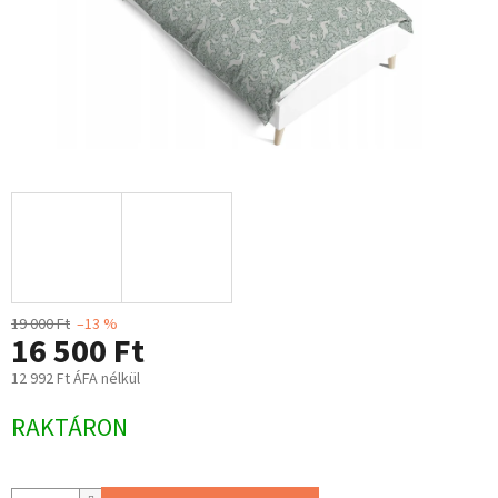
19 000 Ft
–13 %
16 500 Ft
12 992 Ft ÁFA nélkül
Egységár:
RAKTÁRON