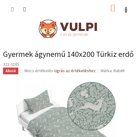
Ugrás
KOSÁR
a
fő
tartalomhoz
Gyermek ágynemű 140x200 Türkiz erdő
321-3185
A
Nincs értékelés
Ugrás az értékeléshez
Márka:
BabiM
Akció
termék
átlagos
értékelése
5-
ből
0,0
csillag.