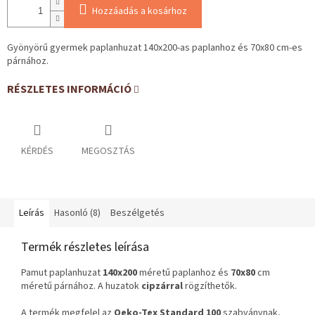
Hozzáadás a kosárhoz
Gyönyörű gyermek paplanhuzat 140x200-as paplanhoz és 70x80 cm-es
párnához.
RÉSZLETES INFORMÁCIÓ
KÉRDÉS
MEGOSZTÁS
Leírás
Hasonló (8)
Beszélgetés
Termék részletes leírása
Pamut paplanhuzat
140x200
méretű paplanhoz és
70x80
cm
méretű párnához. A huzatok
cipzárral
rögzíthetők.
A termék megfelel az
Oeko-Tex Standard 100
szabványnak,