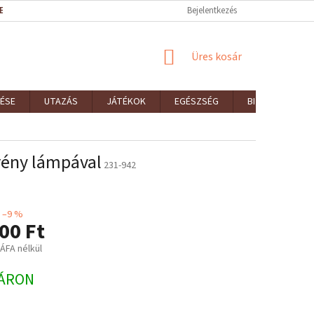
EK (ÁSZF)
REKLAMÁCIÓK ÉS VISSZAKÜLDÉSEK
Bejelentkezés
ELÉRHETŐSÉGEK
KOSÁR
Üres kosár
ÉSE
UTAZÁS
JÁTÉKOK
EGÉSZSÉG
BIZTONSÁG
krény lámpával
231-942
–9 %
00 Ft
 ÁFA nélkül
:
ÁRON