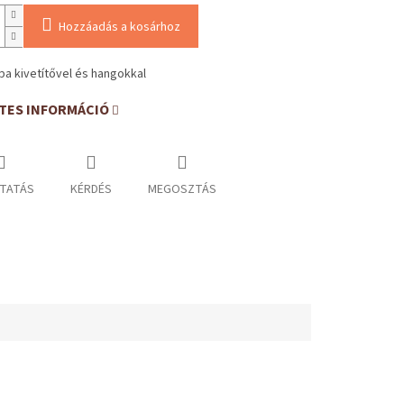
Hozzáadás a kosárhoz
a kivetítővel és hangokkal
TES INFORMÁCIÓ
TATÁS
KÉRDÉS
MEGOSZTÁS