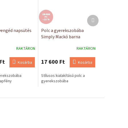
19 600
Következő
Ft
–10 %
termék
yengéd napsütés
Polc a gyerekszobába
Simply Mackó barna
RAKTÁRON
RAKTÁRON
Ft
17 600 Ft
Kosárba
Kosárba
yerekszobába
Stílusos kialakítású polc a
apfény
gyerekszobába