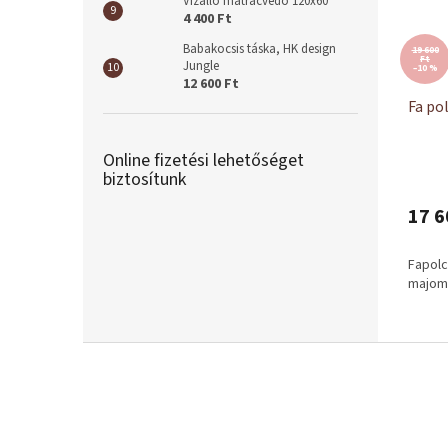
Vízálló matracvédő 120x60
4 400 Ft
Babakocsis táska, HK design
19 600
Ft
Jungle
–10 %
12 600 Ft
Fa po
Online fizetési lehetőséget
biztosítunk
17 6
Fapol
majom
L
á
b
l
é