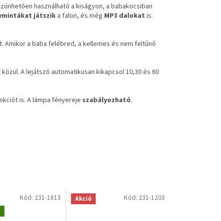
szönhetően használható a kiságyon, a babakocsiban
ymintákat játszik
a falon, és még
MP3 dalokat
is
át. Amikor a baba felébred, a kellemes és nem feltűnő
g
közül. A lejátszó automatikusan kikapcsol 10,30 és 60
nkciót is. A lámpa fényereje
szabályozható
.
Kód:
231-1813
Kód:
231-1203
Akció
g