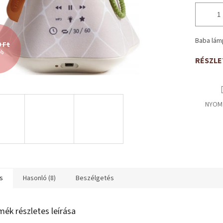
Baba lámp
0 Ft
%
RÉSZLE
NYOM
s
Hasonló (8)
Beszélgetés
mék részletes leírása