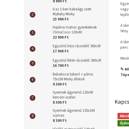
8 800 Ft
Egye
vagy
6 az 1-ben babaágy szett
MyBaby Minky
leját
23 990 Ft
A lá
Hajdina matrac gyerekeknek
fény 
ClimaCoco 120x60
22 900 Ft
A lá
Egyszínű bézs rácsvédő 360x30
perc 
17 900 Ft
Mind
Egyszínű fehér rácsvédő 360x30
16 700 Ft
✎ M
Babakocsi takaró + párna
Tápe
75x100 Minky állatok
9 300 Ft
Gyermek ágynemű 120x90
kerozin-szafari
Kapcs
8 300 Ft
Gyermek ágynemű 135x100
szarvas
Akci
8 300 Ft
Újdo