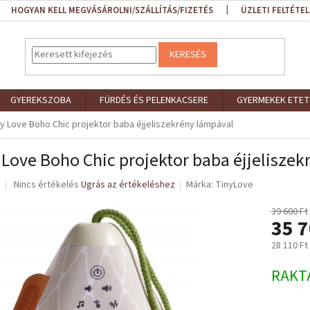
HOGYAN KELL MEGVÁSÁROLNI/SZÁLLÍTÁS/FIZETÉS
ÜZLETI FELTÉTEL
KERESÉS
GYEREKSZOBA
FÜRDÉS ÉS PELENKACSERE
GYERMEKEK ETET
y Love Boho Chic projektor baba éjjeliszekrény lámpával
 Love Boho Chic projektor baba éjjelisze
A
Nincs értékelés
Ugrás az értékeléshez
Márka:
TinyLove
termék
átlagos
39 600 Ft
35 7
értékelése
5-
28 110 Ft
ből
0,0
Egységár
RAKT
csillag.