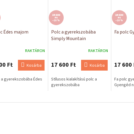
19 600
19 600
Ft
Ft
–10 %
–10 %
lc Édes majom
Polc a gyerekszobába
Fa polc G
Simply Mountain
RAKTÁRON
RAKTÁRON
00 Ft
17 600 Ft
17 600 
Kosárba
Kosárba
c a gyerekszobába Édes
Stílusos kialakítású polc a
Fa polc g
gyerekszobába
Gyengéd n