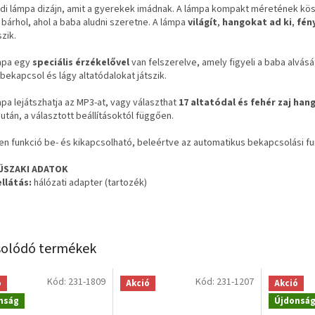
di lámpa dizájn, amit a gyerekek imádnak. A lámpa kompakt méretének kö
 bárhol, ahol a baba aludni szeretne. A lámpa
világít
,
hangokat ad ki
,
fén
szik.
mpa egy
speciális érzékelővel
van felszerelve, amely figyeli a baba alvás
bekapcsol és lágy altatódalokat játszik.
mpa lejátszhatja az MP3-at, vagy választhat
17 altatódal és fehér zaj han
után, a választott beállításoktól függően.
en funkció be- és kikapcsolható, beleértve az automatikus bekapcsolási fu
ŰSZAKI ADATOK
llátás:
hálózati adapter (tartozék)
olódó termékek
Kód:
231-1809
Kód:
231-1207
ó
Akció
Akció
nság
Újdonsá