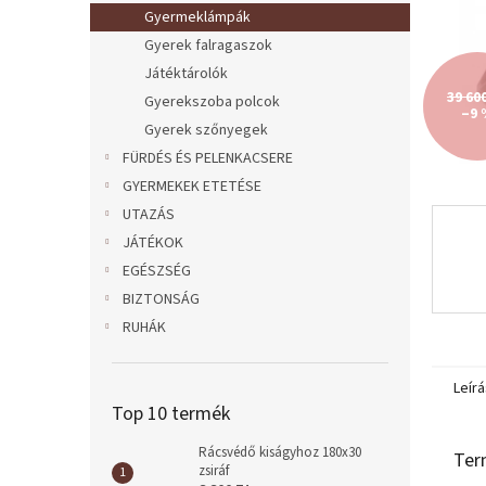
l
Gyermeklámpák
Gyerek falragaszok
Játéktárolók
39 60
Gyerekszoba polcok
–9 
Gyerek szőnyegek
FÜRDÉS ÉS PELENKACSERE
GYERMEKEK ETETÉSE
UTAZÁS
JÁTÉKOK
EGÉSZSÉG
BIZTONSÁG
RUHÁK
Leírá
Top 10 termék
Rácsvédő kiságyhoz 180x30
Ter
zsiráf