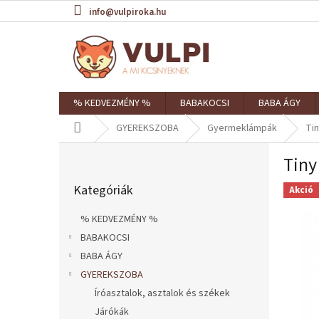
Ugrás
info@vulpiroka.hu
a
fő
tartalomhoz
% KEDVEZMÉNY %
BABAKOCSI
BABA ÁGY
Kezdőlap
GYEREKSZOBA
Gyermeklámpák
Tin
O
Tiny
l
Kategóriák
d
Kategóriák
átugrása
Akció
a
l
% KEDVEZMÉNY %
s
BABAKOCSI
ó
BABA ÁGY
p
a
GYEREKSZOBA
n
Íróasztalok, asztalok és székek
e
Járókák