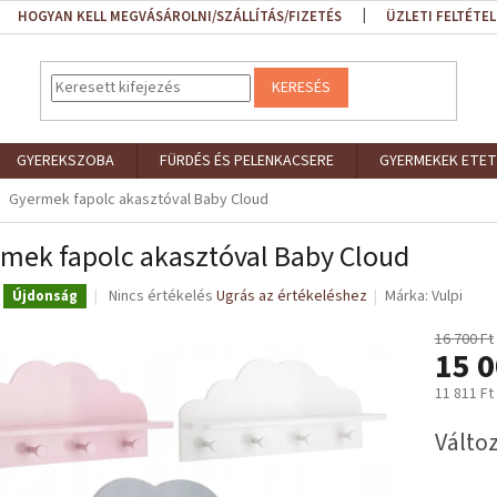
HOGYAN KELL MEGVÁSÁROLNI/SZÁLLÍTÁS/FIZETÉS
ÜZLETI FELTÉTEL
KERESÉS
GYEREKSZOBA
FÜRDÉS ÉS PELENKACSERE
GYERMEKEK ETET
Gyermek fapolc akasztóval Baby Cloud
mek fapolc akasztóval Baby Cloud
A
Nincs értékelés
Ugrás az értékeléshez
Márka:
Vulpi
Újdonság
termék
átlagos
16 700 Ft
15 0
értékelése
5-
11 811 Ft
ből
0,0
Egységár
Változ
csillag.