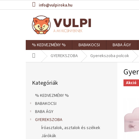
Ugrás
info@vulpiroka.hu
a
fő
tartalomhoz
% KEDVEZMÉNY %
BABAKOCSI
BABA ÁGY
Kezdőlap
GYEREKSZOBA
Gyerekszoba polcok
O
Gyer
l
Kategóriák
d
Kategóriák
átugrása
Akció
a
l
% KEDVEZMÉNY %
s
BABAKOCSI
ó
BABA ÁGY
p
a
GYEREKSZOBA
n
Íróasztalok, asztalok és székek
e
Járókák