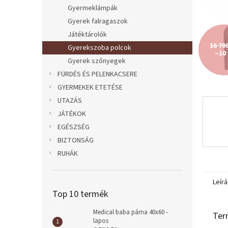
l
Gyermeklámpák
Gyerek falragaszok
Játéktárolók
16 70
Gyerekszoba polcok
–10
Gyerek szőnyegek
FÜRDÉS ÉS PELENKACSERE
GYERMEKEK ETETÉSE
UTAZÁS
JÁTÉKOK
EGÉSZSÉG
BIZTONSÁG
RUHÁK
Leírá
Top 10 termék
Medical baba párna 40x60 -
Ter
lapos