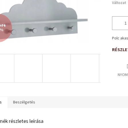
Változat
0 Ft
 %
Polc aka
RÉSZLE
NYOM
s
Beszélgetés
mék részletes leírása