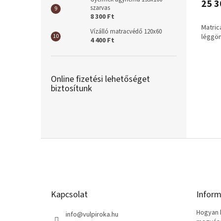
25 3
szarvas
8 300 Ft
Matric
Vízálló matracvédő 120x60
léggö
4 400 Ft
Online fizetési lehetőséget
biztosítunk
L
á
b
l
é
Kapcsolat
Inform
c
Hogyan k
info
@
vulpiroka.hu