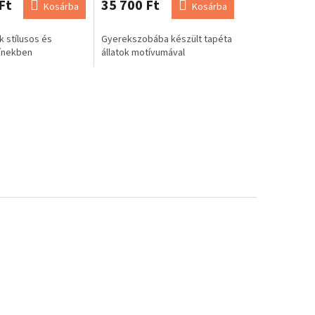
Ft
35 700 Ft
Kosárba
Kosárba
k stílusos és
Gyerekszobába készült tapéta
ínekben
állatok motívumával