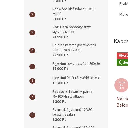
6 700 Ft
Prak
Rácsvédő kiságyhoz 180x30
zsiráf
Mére
8 800 Ft
6 az 1-ben babaágy szett
MyBaby Minky
23 990 Ft
Kapcs
Hajdina matrac gyerekeknek
ClimaCoco 120x60
22 900 Ft
Akci
Újdo
Egyszínű bézs rácsvédő 360x30
17 900 Ft
Egyszínű fehér rácsvédő 360x30
16 700 Ft
28 100
Ft
–9 %
Babakocsi takaró + párna
75x100 Minky állatok
Matri
9 300 Ft
Baloo
Gyermek ágynemű 120x90
kerozin-szafari
8 300 Ft
Gyermek ágynemű 135x100