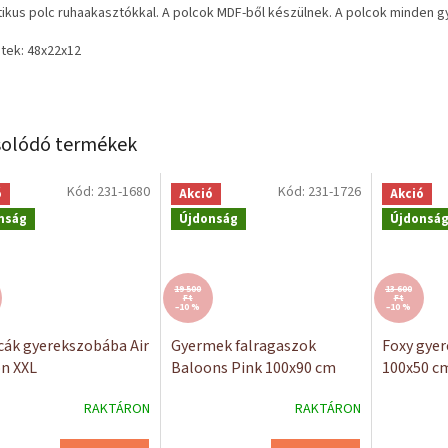
tikus polc ruhaakasztókkal. A polcok MDF-ből készülnek. A polcok minden 
tek: 48x22x12
olódó termékek
Kód:
231-1680
Kód:
231-1726
ó
Akció
Akció
nság
Újdonság
Újdonsá
19 500
13 600
Ft
Ft
–10 %
–10 %
cák gyerekszobába Air
Gyermek falragaszok
Foxy gyer
n XXL
Baloons Pink 100x90 cm
100x50 c
RAKTÁRON
RAKTÁRON