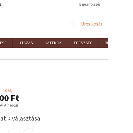
EK (ÁSZF)
REKLAMÁCIÓK ÉS VISSZAKÜLDÉSEK
Bejelentkezés
ELÉRHETŐSÉGEK
KOSÁR
Üres kosár
ÉSE
UTAZÁS
JÁTÉKOK
EGÉSZSÉG
BIZTONSÁG
–10 %
00 Ft
 ÁFA nélkül
:
at kiválasztása