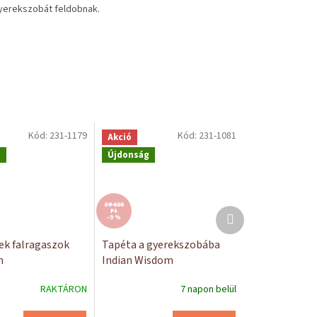
gyerekszobát feldobnak.
Kód:
231-1179
Kód:
231-1081
Akció
g
Újdonság
39 600
Következő
Ft
–9 %
termék
ek falragaszok
Tapéta a gyerekszobába
m
Indian Wisdom
RAKTÁRON
7 napon belül