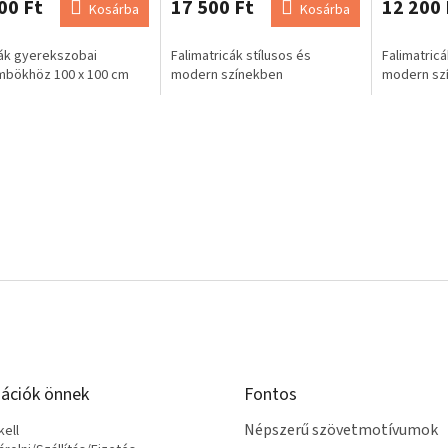
00 Ft
17 500 Ft
12 200 
Kosárba
Kosárba
ák gyerekszobai
Falimatricák stílusos és
Falimatricá
mbökhöz 100 x 100 cm
modern színekben
modern sz
ációk önnek
Fontos
Népszerű szövetmotívumok
ell