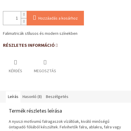
Hozzáadás a kosárhoz
Falimatricák stílusos és modern színekben
RÉSZLETES INFORMÁCIÓ
KÉRDÉS
MEGOSZTÁS
Leírás
Hasonló (8)
Beszélgetés
Termék részletes leírása
A nyuszi motívumú falragaszok vízállóak, kiváló minőségű
öntapadó fóliából készültek. Felvihetők falra, ablakra, falra vagy