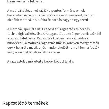
bármilyen sima felületre.
A matricákat lézerrel vágják a pontos formára, ennek
köszönhetően nincs fehér szegély a motívum körül, mint az
olcsóbb matricákon. A falra felhordás nagyon egyszerű.
A matricák speciális DOT rendszerű ragasztós felhordási
technológiával készülnek. A ragasztót pontról pontra visszük fel
a ragasztófelületre. Ragasztás közben nem képződnek
buborékok, a matricák ragasztás után is könnyen mozgathatók
egyik helyről a másikra, és mindenekelőtt nem áll fenn a festék
vagy a vakolat leválásának veszélye.
A ragasztólap méreteit a képek között találja.
Kapcsolódó termékek