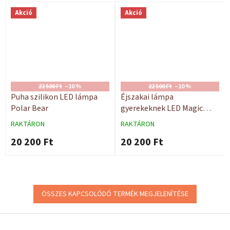
Akció
Akció
22 500 Ft
–10 %
22 500 Ft
–10 %
Puha szilikon LED lámpa
Éjszakai lámpa
Polar Bear
gyerekeknek LED Magic
Rabbitilo
RAKTÁRON
RAKTÁRON
20 200 Ft
20 200 Ft
ÖSSZES KAPCSOLÓDÓ TERMÉK MEGJELENÍTÉSE
L
á