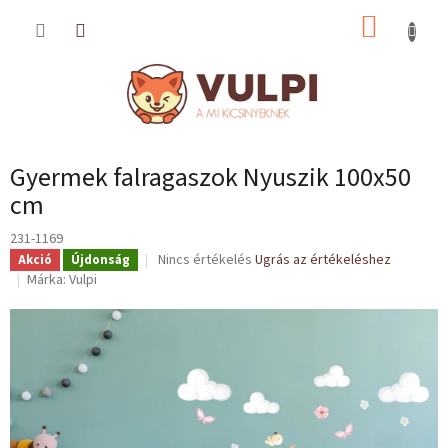
Ugrás
KOSÁR
a
fő
tartalomhoz
Gyermek falragaszok Nyuszik 100x50
cm
231-1169
A
Nincs értékelés
Ugrás az értékeléshez
Akció
Újdonság
termék
Márka:
Vulpi
átlagos
értékelése
5-
ből
0,0
csillag.