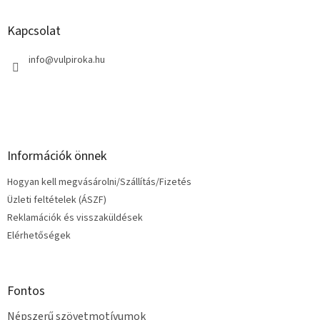
b
l
Kapcsolat
é
c
info
@
vulpiroka.hu
Információk önnek
Hogyan kell megvásárolni/Szállítás/Fizetés
Üzleti feltételek (ÁSZF)
Reklamációk és visszaküldések
Elérhetőségek
Fontos
Népszerű szövetmotívumok