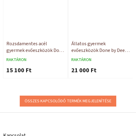
Rozsdamentes acél
Állatos gyermek
gyermek evőeszközök Done
evőeszközök Done by Deer
by Deer
Yummy
RAKTÁRON
RAKTÁRON
15 100 Ft
21 000 Ft
ÖSSZES KAPCSOLÓDÓ TERMÉK MEGJELENÍTÉSE
L
á
b
l
Kapcsolat