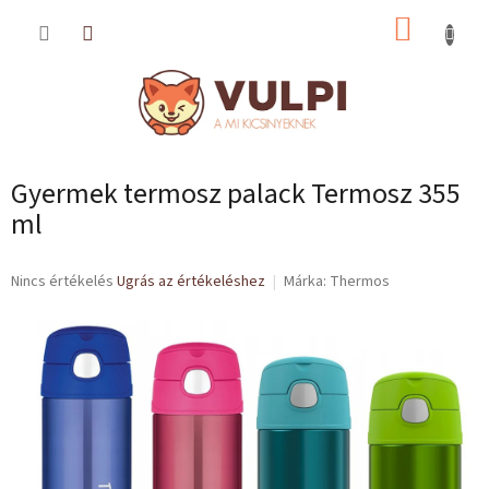
Ugrás
KOSÁR
a
fő
tartalomhoz
Gyermek termosz palack Termosz 355
ml
A
Nincs értékelés
Ugrás az értékeléshez
Márka:
Thermos
termék
átlagos
értékelése
5-
ből
0,0
csillag.