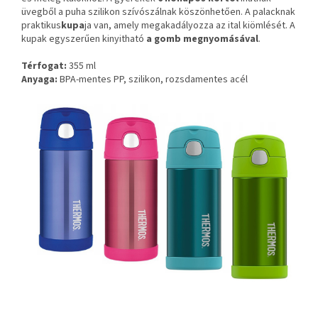
üvegből a puha szilikon szívószálnak köszönhetően. A palacknak
​​praktikus
kupa
ja van, amely megakadályozza az ital kiömlését. A
kupak egyszerűen kinyitható
a gomb megnyomásával
.
Térfogat:
355 ml
Anyaga:
BPA-mentes PP, szilikon, rozsdamentes acél