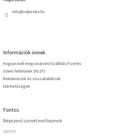
é
c
info
@
vulpiroka.hu
Információk önnek
Hogyan kell megvásárolni/Szállítás/Fizetés
Üzleti feltételek (ÁSZF)
Reklamációk és visszaküldések
Elérhetőségek
Fontos
Népszerű szövetmotívumok
2025.9.3