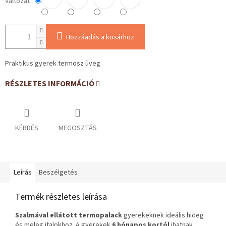
Változat
Hozzáadás a kosárhoz
Praktikus gyerek termosz üveg
RÉSZLETES INFORMÁCIÓ
KÉRDÉS
MEGOSZTÁS
Leírás
Beszélgetés
Termék részletes leírása
Szalmával ellátott termopalack
gyerekeknek ideális hideg
és meleg italokhoz. A gyerekek
6 hónapos kortól
ihatnak