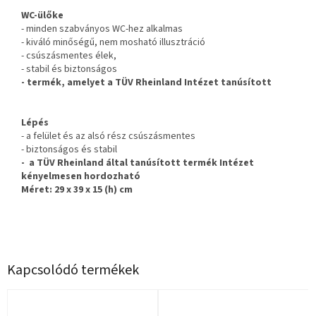
WC-ülőke
- minden szabványos WC-hez alkalmas
- kiváló minőségű, nem mosható illusztráció
- csúszásmentes élek,
- stabil és biztonságos
- termék, amelyet a TÜV Rheinland Intézet tanúsított
Lépés
- a felület és az alsó rész csúszásmentes
- biztonságos és stabil
- a TÜV Rheinland által tanúsított termék Intézet
kényelmesen hordozható
Méret
: 29 x 39 x 15 (h) cm
Kapcsolódó termékek