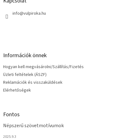
l
Kapcsolat
é
c
info
@
vulpiroka.hu
Információk önnek
Hogyan kell megvásárolni/Szállítás/Fizetés
Üzleti feltételek (ÁSZF)
Reklamációk és visszaküldések
Elérhetőségek
Fontos
Népszerű szövetmotívumok
2025.9.3