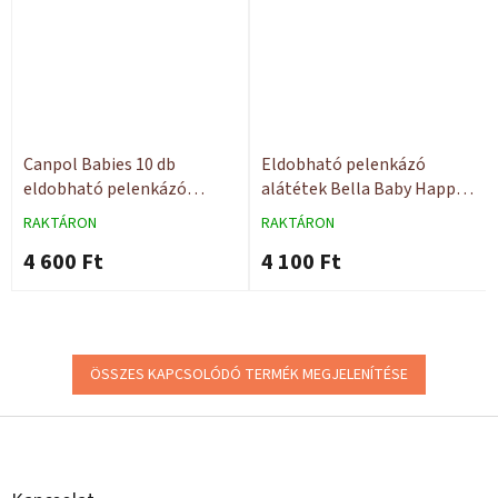
Canpol Babies 10 db
Eldobható pelenkázó
eldobható pelenkázó
alátétek Bella Baby Happy
alátét 90x60
60x60 10 db
RAKTÁRON
RAKTÁRON
4 600 Ft
4 100 Ft
ÖSSZES KAPCSOLÓDÓ TERMÉK MEGJELENÍTÉSE
L
á
b