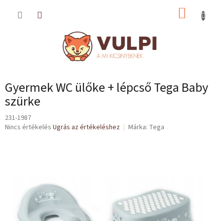
Ugrás
KOSÁR
a
fő
tartalomhoz
Gyermek WC ülőke + lépcső Tega Baby
szürke
231-1987
A
Nincs értékelés
Ugrás az értékeléshez
Márka:
Tega
termék
átlagos
értékelése
5-
ből
0,0
csillag.