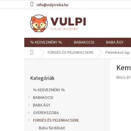
Ugrás
info@vulpiroka.hu
a
fő
tartalomhoz
% KEDVEZMÉNY %
BABAKOCSI
BABA ÁGY
Kezdőlap
FÜRDÉS ÉS PELENKACSERE
Pelenkázó lap
O
Kemé
l
Kategóriák
d
A
Kategóriák
Nincs é
átugrása
a
termék
l
átlagos
% KEDVEZMÉNY %
s
értékel
BABAKOCSI
ó
5-
ből
BABA ÁGY
p
0,0
a
GYEREKSZOBA
csillag.
n
FÜRDÉS ÉS PELENKACSERE
e
Baba fürdőkád