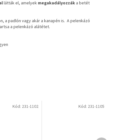
al
látták el, amelyek
megakadályozzák
a betét
n, a padlón vagy akár a kanapén is. A pelenkázó
artsa a pelenkázó alátétet.
egyen
Kód:
231-1102
Kód:
231-1105