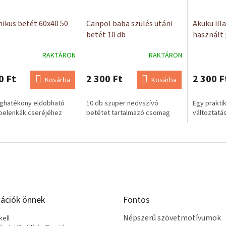
nikus betét 60x40 50
Canpol baba szülés utáni
Akuku ill
betét 10 db
használt
Szuperabszorbens
100db
RAKTÁRON
RAKTÁRON
0 Ft
2 300 Ft
2 300 F
Kosárba
Kosárba
éghatékony eldobható
10 db szuper nedvszívó
Egy praktik
pelenkák cseréjéhez
betétet tartalmazó csomag
változtatá
ációk önnek
Fontos
Népszerű szövetmotívumok
ell