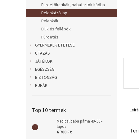
l
Fürdetőkarikák, babatartók kádba
Pelenkázó lap
Pelenkák
Bilik és fellépők
Fürdetés
GYERMEKEK ETETÉSE
UTAZÁS
JÁTÉKOK
EGÉSZSÉG
BIZTONSÁG
RUHÁK
Top 10 termék
Leírá
Medical baba párna 40x60 -
lapos
Ter
6 700 Ft