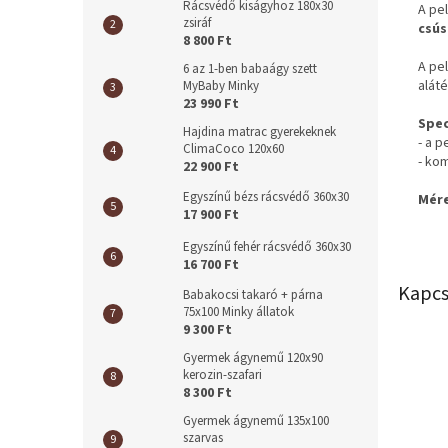
Rácsvédő kiságyhoz 180x30
A pe
zsiráf
csús
8 800 Ft
A pe
6 az 1-ben babaágy szett
aláté
MyBaby Minky
23 990 Ft
Spec
Hajdina matrac gyerekeknek
- a 
ClimaCoco 120x60
- kom
22 900 Ft
Egyszínű bézs rácsvédő 360x30
Mére
17 900 Ft
Egyszínű fehér rácsvédő 360x30
16 700 Ft
Kapcs
Babakocsi takaró + párna
75x100 Minky állatok
9 300 Ft
Gyermek ágynemű 120x90
kerozin-szafari
8 300 Ft
Gyermek ágynemű 135x100
szarvas