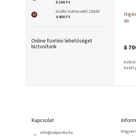
8 300 Ft
Vízálló matracvédő 120x60
Higié
4 400 Ft
db
Online fizetési lehetőséget
biztosítunk
8 70
Költs
betét 
L
á
b
l
é
Kapcsolat
Inform
c
Hogyan k
info
@
vulpiroka.hu