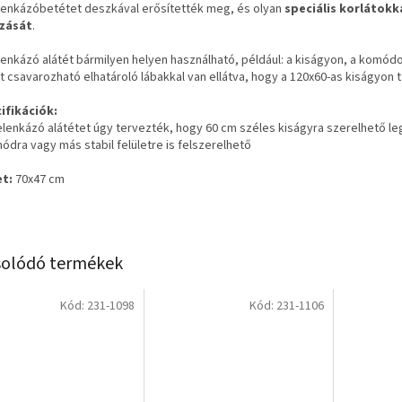
lenkázóbetétet deszkával erősítették meg, és olyan
speciális korlátokk
zását
.
lenkázó alátét bármilyen helyen használható, például: a kiságyon, a komódo
t csavarozható elhatároló lábakkal van ellátva, hogy a 120x60-as kiságyon t
ifikációk:
pelenkázó alátétet úgy tervezték, hogy 60 cm széles kiságyra szerelhető l
ódra vagy más stabil felületre is felszerelhető
t:
70x47 cm
olódó termékek
Kód:
231-1098
Kód:
231-1106