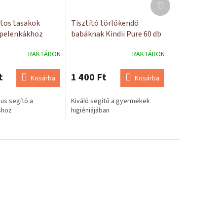
Következő
termék
atos tasakok
Tisztító törlőkendő
 pelenkákhoz
babáknak Kindii Pure 60 db
RAKTÁRON
RAKTÁRON
t
1 400 Ft
Kosárba
Kosárba
us segítő a
Kiváló segítő a gyermekek
shoz
higiéniájában