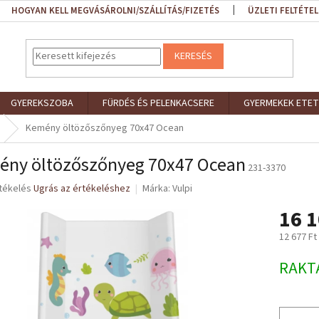
HOGYAN KELL MEGVÁSÁROLNI/SZÁLLÍTÁS/FIZETÉS
ÜZLETI FELTÉTEL
KERESÉS
GYEREKSZOBA
FÜRDÉS ÉS PELENKACSERE
GYERMEKEK ETET
Kemény öltözőszőnyeg 70x47 Ocean
ny öltözőszőnyeg 70x47 Ocean
231-3370
rtékelés
Ugrás az értékeléshez
Márka:
Vulpi
16 1
ése
12 677 Ft
Egységár
RAKT