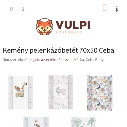
Ugrás
KOSÁR
a
fő
tartalomhoz
Kemény pelenkázóbetét 70x50 Ceba
A
Nincs értékelés
Ugrás az értékeléshez
Márka:
Ceba Baby
termék
átlagos
értékelése
5-
ből
0,0
csillag.