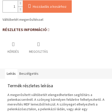
Hozzáadás a kosárhoz
Váltóbetét megerősítéssel
RÉSZLETES INFORMÁCIÓ
KÉRDÉS
MEGOSZTÁS
Leírás
Beszélgetés
Termék részletes leírása
A megerősített váltóbetét elengedhetetlen segítőtárs a
pelenkacserénél. A szőnyeg bármilyen felületre felhelyezhető. A
merevítés MDF lemezből készül. A szőnyeget elhelyezheti a
pelenkázóasztalon, a pelenkázó ládán, vagy akár egy