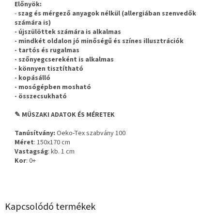
Előnyök:
-
szag és
mérgező anyagok
nélkül (allergiában szenvedők
számára is)
-
újszülöttek számára is alkalmas
- mindkét oldalon jó minőségű és színes illusztrációk
- tartós és rugalmas
- szőnyegcsereként is alkalmas
- könnyen tisztítható
-
kopásálló
- mosógépben mosható
- összecsukható
✎ MŰSZAKI ADATOK ÉS MÉRETEK
Tanúsítvány:
Oeko-Tex szabvány 100
Méret
: 150x170 cm
Vastagság
: kb. 1 cm
Kor
: 0+
Kapcsolódó termékek