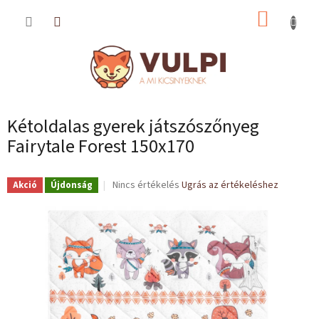
Ugrás
KOSÁR
a
fő
tartalomhoz
Kétoldalas gyerek játszószőnyeg
Fairytale Forest 150x170
A
Nincs értékelés
Ugrás az értékeléshez
Akció
Újdonság
termék
átlagos
értékelése
5-
ből
0,0
csillag.