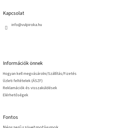
á
b
l
Kapcsolat
é
c
info
@
vulpiroka.hu
Információk önnek
Hogyan kell megvásárolni/Szállítás/Fizetés
Üzleti feltételek (ÁSZF)
Reklamációk és visszaküldések
Elérhetőségek
Fontos
Népszerű szövetmotívumok