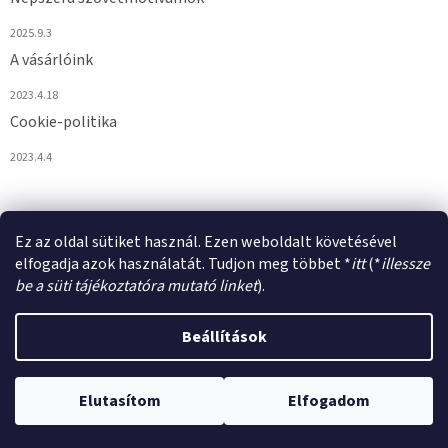
2025.9.3
A vásárlóink
2023.4.18
Cookie-politika
2023.4.4
Ez az oldal sütiket használ. Ezen weboldalt követésével
elfogadja azok használatát. Tudjon meg többet *
itt
(*
illessze
be a süti tájékoztatóra mutató linket
).
Shoptet készítette
Beállítások
Copyright 2026
VULPIROKA.HU
. Minden jog fenntartva.
Süti
Elutasítom
Elfogadom
beállítások szerkesztése