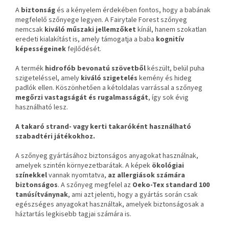
A
biztonság
és a kényelem érdekében fontos, hogy a babának
megfelelő szőnyege legyen. A Fairytale Forest szőnyeg
nemcsak
kiváló műszaki jellemzőket
kínál, hanem szokatlan
eredeti kialakítást is, amely támogatja a baba
kognitív
képességeinek
fejlődését.
A termék
hidrofób bevonatú szövetből
készült, belül puha
szigeteléssel, amely
kiváló szigetelés
kemény és hideg
padlók ellen. Köszönhetően a kétoldalas varrással a szőnyeg
megőrzi vastagságát és rugalmasságát
, így sok évig
használható lesz.
A takaró strand- vagy kerti takaróként használható
szabadtéri játékokhoz.
A szőnyeg gyártásához biztonságos anyagokat használnak,
amelyek szintén környezetbarátak. A képek
ökológiai
színekkel
vannak nyomtatva,
az allergiások számára
biztonságos
. A szőnyeg megfelel az
Oeko-Tex standard 100
tanúsítványnak
, ami azt jelenti, hogy a gyártás során csak
egészséges anyagokat használtak, amelyek biztonságosak a
háztartás legkisebb tagjai számára is.