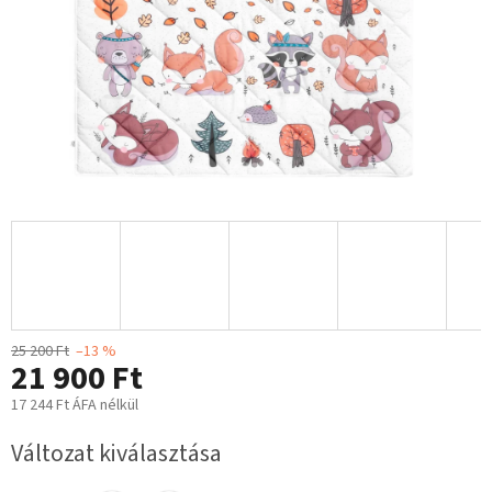
25 200 Ft
–13 %
21 900 Ft
17 244 Ft ÁFA nélkül
Egységár:
Változat kiválasztása