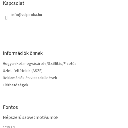
l
Kapcsolat
é
c
info
@
vulpiroka.hu
Információk önnek
Hogyan kell megvásárolni/Szállítás/Fizetés
Üzleti feltételek (ÁSZF)
Reklamációk és visszaküldések
Elérhetőségek
Fontos
Népszerű szövetmotívumok
2025.9.3