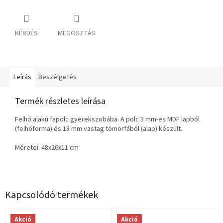
KÉRDÉS
MEGOSZTÁS
Leírás
Beszélgetés
Termék részletes leírása
Felhő alakú fapolc gyerekszobába. A polc 3 mm-es MDF lapból
(felhőforma) és 18 mm vastag tömörfából (alap) készült.
Méretei: 48x26x11 cm
Kapcsolódó termékek
Akció
Akció