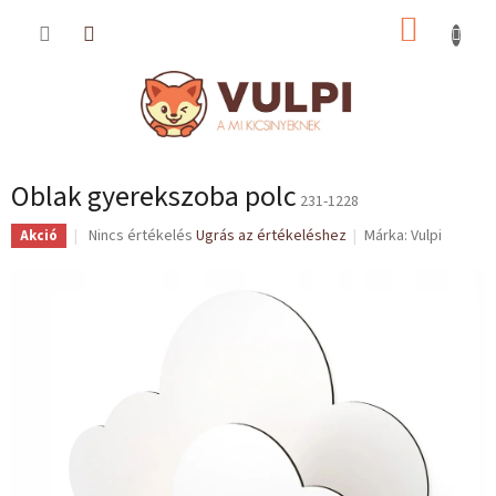
Ugrás
KOSÁR
a
fő
tartalomhoz
Oblak gyerekszoba polc
231-1228
A
Nincs értékelés
Ugrás az értékeléshez
Márka:
Vulpi
Akció
termék
átlagos
értékelése
5-
ből
0,0
csillag.