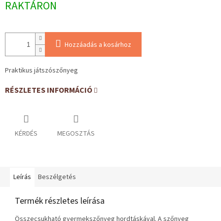
RAKTÁRON
Hozzáadás a kosárhoz
Praktikus játszószőnyeg
RÉSZLETES INFORMÁCIÓ
KÉRDÉS
MEGOSZTÁS
Leírás
Beszélgetés
Termék részletes leírása
Összecsukható gyermekszőnyeg hordtáskával. A szőnyeg