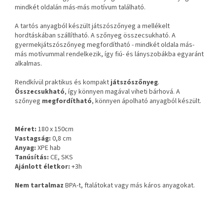
mindkét oldalán más-más motívum található.
A tartós anyagból készült játszószőnyeg a mellékelt
hordtáskában szállítható. A szőnyeg összecsukható. A
gyermekjátszószőnyeg megfordítható - mindkét oldala más-
más motívummal rendelkezik, így fiú- és lányszobákba egyaránt
alkalmas.
Rendkívül praktikus és kompakt
játszószőnyeg
.
Összecsukható
, így könnyen magával viheti bárhová. A
szőnyeg
megfordítható
, könnyen ápolható anyagból készült.
Méret:
180 x 150cm
Vastagság:
0,8 cm
Anyag:
XPE hab
Tanúsítás:
CE, SKS
Ajánlott életkor:
+3h
Nem tartalmaz
BPA-t, ftalátokat vagy más káros anyagokat.