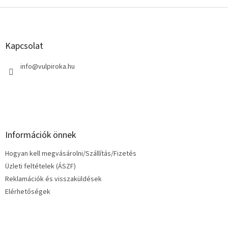
L
á
b
l
Kapcsolat
é
c
info
@
vulpiroka.hu
Információk önnek
Hogyan kell megvásárolni/Szállítás/Fizetés
Üzleti feltételek (ÁSZF)
Reklamációk és visszaküldések
Elérhetőségek