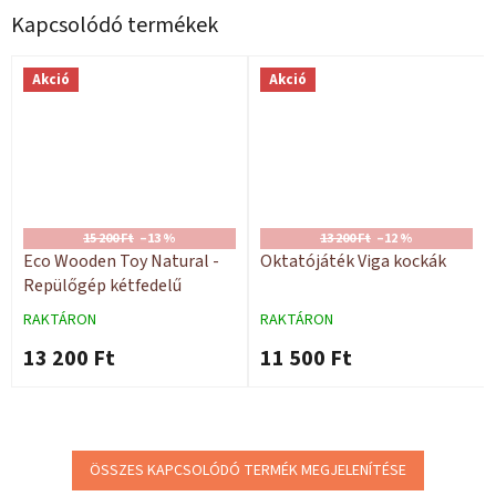
Kapcsolódó termékek
Akció
Akció
15 200 Ft
–13 %
13 200 Ft
–12 %
Eco Wooden Toy Natural -
Oktatójáték Viga kockák
Repülőgép kétfedelű
RAKTÁRON
RAKTÁRON
13 200 Ft
11 500 Ft
ÖSSZES KAPCSOLÓDÓ TERMÉK MEGJELENÍTÉSE