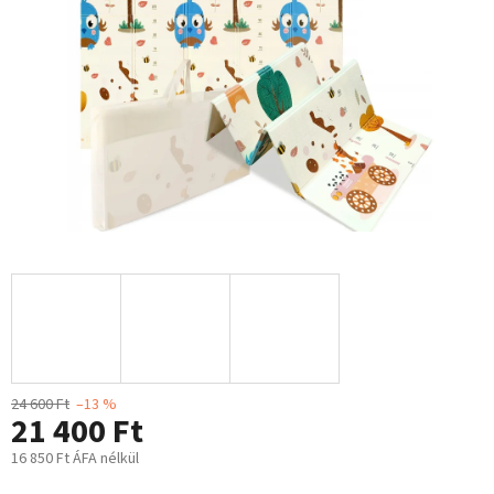
24 600 Ft
–13 %
21 400 Ft
16 850 Ft ÁFA nélkül
Egységár: