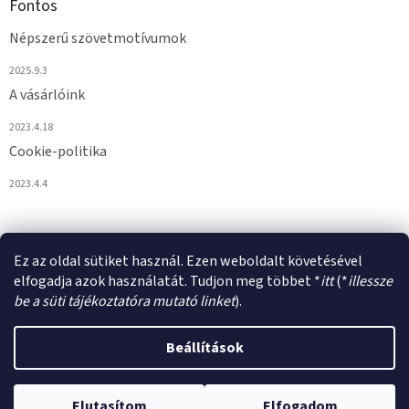
Fontos
Népszerű szövetmotívumok
2025.9.3
A vásárlóink
2023.4.18
Cookie-politika
2023.4.4
Ez az oldal sütiket használ. Ezen weboldalt követésével
elfogadja azok használatát. Tudjon meg többet *
itt
(*
illessze
be a süti tájékoztatóra mutató linket
).
Shoptet készítette
Beállítások
Copyright 2026
VULPIROKA.HU
. Minden jog fenntartva.
Süti
Elutasítom
Elfogadom
beállítások szerkesztése