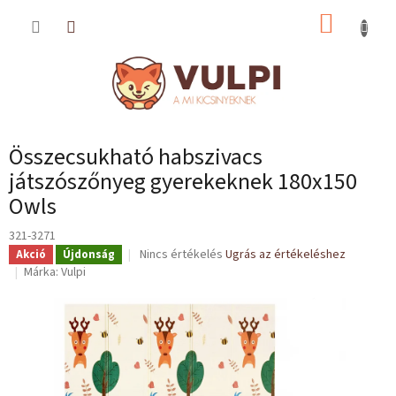
Ugrás
KOSÁR
a
fő
tartalomhoz
Összecsukható habszivacs
játszószőnyeg gyerekeknek 180x150
Owls
321-3271
A
Nincs értékelés
Ugrás az értékeléshez
Akció
Újdonság
termék
Márka:
Vulpi
átlagos
értékelése
5-
ből
0,0
csillag.