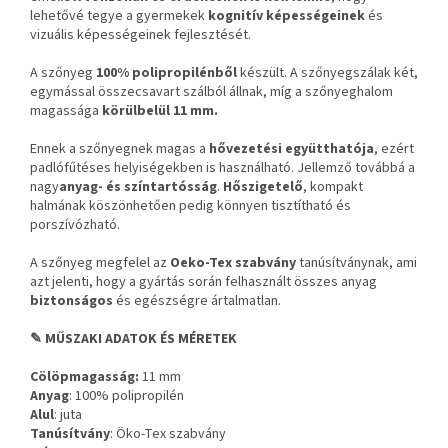
lehetővé tegye a gyermekek
kognitív képességeinek
és
vizuális képességeinek fejlesztését.
A szőnyeg
100% polipropilénből
készült. A szőnyegszálak két,
egymással összecsavart szálból állnak, míg a szőnyeghalom
magassága
körülbelül 11 mm.
Ennek a szőnyegnek magas a
hővezetési együtthatója
, ezért
padlófűtéses helyiségekben is használható. Jellemző továbbá a
nagy
anyag- és színtartósság
.
Hőszigetelő
, kompakt
halmának köszönhetően pedig könnyen tisztítható és
porszívózható.
A szőnyeg megfelel az
Oeko-Tex szabvány
tanúsítványnak, ami
azt jelenti, hogy a gyártás során felhasznált összes anyag
biztonságos
és egészségre ártalmatlan.
✎ MŰSZAKI ADATOK ÉS MÉRETEK
Cölöpmagasság:
11 mm
Anyag
: 100% polipropilén
Alul
: juta
Tanúsítvány
: Öko-Tex szabvány