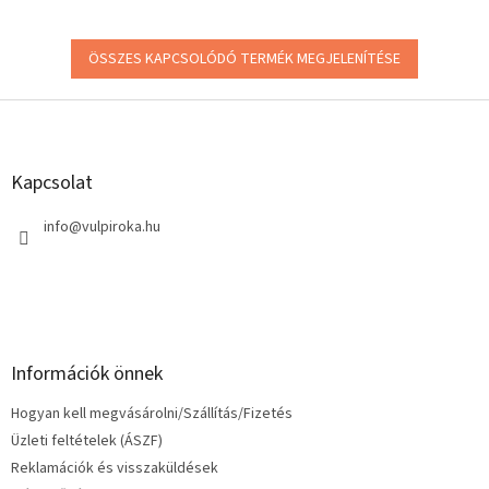
ÖSSZES KAPCSOLÓDÓ TERMÉK MEGJELENÍTÉSE
L
á
b
l
Kapcsolat
é
c
info
@
vulpiroka.hu
Információk önnek
Hogyan kell megvásárolni/Szállítás/Fizetés
Üzleti feltételek (ÁSZF)
Reklamációk és visszaküldések