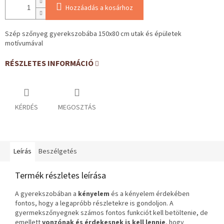
Hozzáadás a kosárhoz
Szép szőnyeg gyerekszobába 150x80 cm utak és épületek
motívumával
RÉSZLETES INFORMÁCIÓ
KÉRDÉS
MEGOSZTÁS
Leírás
Beszélgetés
Termék részletes leírása
A gyerekszobában a
kényelem
és a kényelem érdekében
fontos, hogy a legapróbb részletekre is gondoljon. A
gyermekszőnyegnek számos fontos funkciót kell betöltenie, de
emellett
vonzónak és érdekesnek is kell lennie
, hogy