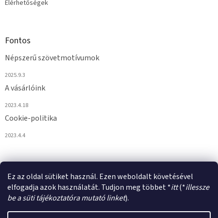
Elérhetőségek
Fontos
Népszerű szövetmotívumok
2025.9.3
A vásárlóink
2023.4.18
Cookie-politika
2023.4.4
Ez az oldal sütiket használ. Ezen weboldalt követésével
elfogadja azok használatát. Tudjon meg többet *
itt
(*
illessze
be a süti tájékoztatóra mutató linket
).
Shoptet készítette