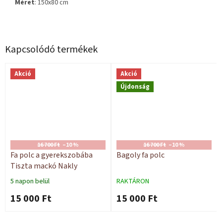
Méret
: 150x80 cm
Kapcsolódó termékek
Akció
Akció
Újdonság
16 700 Ft
–10 %
16 700 Ft
–10 %
Fa polc a gyerekszobába
Bagoly fa polc
Tiszta mackó Nakly
5 napon belül
RAKTÁRON
15 000 Ft
15 000 Ft