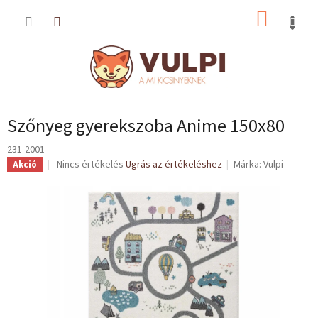
Ugrás
KOSÁR
a
fő
tartalomhoz
Szőnyeg gyerekszoba Anime 150x80
231-2001
A
Nincs értékelés
Ugrás az értékeléshez
Márka:
Vulpi
Akció
termék
átlagos
értékelése
5-
ből
0,0
csillag.