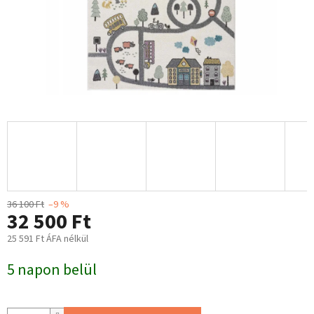
36 100 Ft
–9 %
32 500 Ft
25 591 Ft ÁFA nélkül
Egységár:
5 napon belül