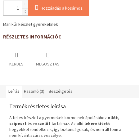
Hozzáadás a kosárhoz
Manikűr készlet gyerekeknek
RÉSZLETES INFORMÁCIÓ
KÉRDÉS
MEGOSZTÁS
Leírás
Hasonló (3)
Beszélgetés
Termék részletes leírása
A teljes készlet a gyermekek körmeinek ápolásához
ollót
,
csipeszt
és
reszelőt
tartalmaz. Az olló
lekerekített
hegyekkel rendelkezik, így biztonságosak, és nem áll fenn a
nem kívánt szúrás veszélye.