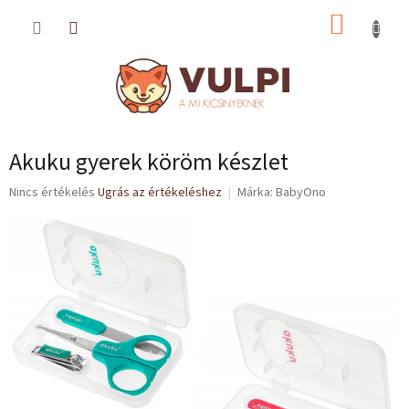
Ugrás
KOSÁR
a
fő
tartalomhoz
Akuku gyerek köröm készlet
A
Nincs értékelés
Ugrás az értékeléshez
Márka:
BabyOno
termék
átlagos
értékelése
5-
ből
0,0
csillag.