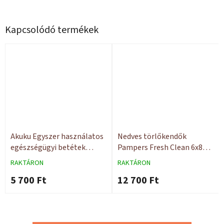
Kapcsolódó termékek
Akuku Egyszer használatos
Nedves törlőkendők
egészségügyi betétek
Pampers Fresh Clean 6x80
PREMIUM 40x60 15 db
db
RAKTÁRON
RAKTÁRON
5 700 Ft
12 700 Ft