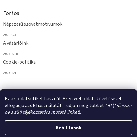
Fontos
Népszerű szövetmotívumok
2025.9.3
A vásárlóink
2023.4.18
Cookie-politika
2023.4.4
Ez az oldal sütiket használ. Ezen weboldalt követésével
elfogadja azok használatát. Tudjon meg többet *
itt
(*
illessze
be a süti tájékoztatóra mutató linket
).
Shoptet készítette
Beállítások