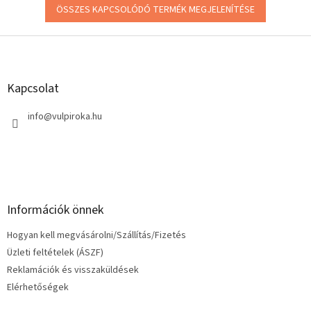
ÖSSZES KAPCSOLÓDÓ TERMÉK MEGJELENÍTÉSE
L
á
b
l
Kapcsolat
é
c
info
@
vulpiroka.hu
Információk önnek
Hogyan kell megvásárolni/Szállítás/Fizetés
Üzleti feltételek (ÁSZF)
Reklamációk és visszaküldések
Elérhetőségek