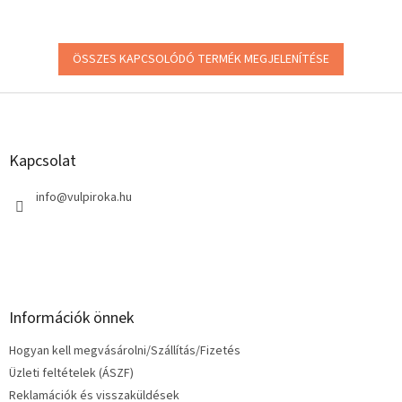
ÖSSZES KAPCSOLÓDÓ TERMÉK MEGJELENÍTÉSE
L
á
b
l
Kapcsolat
é
c
info
@
vulpiroka.hu
Információk önnek
Hogyan kell megvásárolni/Szállítás/Fizetés
Üzleti feltételek (ÁSZF)
Reklamációk és visszaküldések