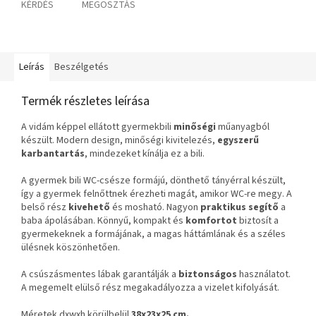
KÉRDÉS
MEGOSZTÁS
Leírás
Beszélgetés
Termék részletes leírása
A vidám képpel ellátott gyermekbili
minőségi
műanyagból
készült. Modern design, minőségi kivitelezés,
egyszerű
karbantartás
, mindezeket kínálja ez a bili.
A gyermek bili WC-csésze formájú, dönthető tányérral készült,
így a gyermek felnőttnek érezheti magát, amikor WC-re megy. A
belső rész
kivehető
és mosható. Nagyon
praktikus segítő
a
baba ápolásában. Könnyű, kompakt és
komfortot
biztosít a
gyermekeknek a formájának, a magas háttámlának és a széles
ülésnek köszönhetően.
A csúszásmentes lábak garantálják a
biztonságos
használatot.
A megemelt elülső rész megakadályozza a vizelet kifolyását.
Méretek dxwxh körülbelül
38x23x25 cm.