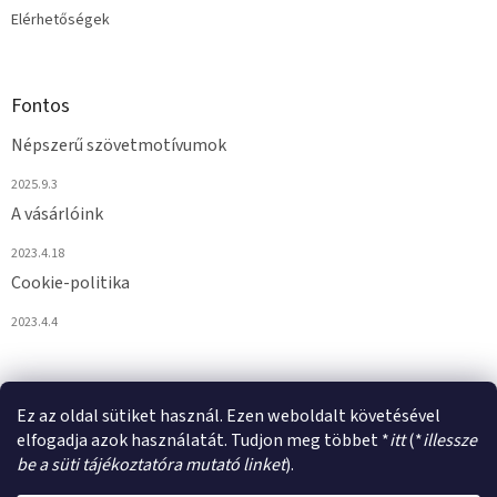
Elérhetőségek
Fontos
Népszerű szövetmotívumok
2025.9.3
A vásárlóink
2023.4.18
Cookie-politika
2023.4.4
Ez az oldal sütiket használ. Ezen weboldalt követésével
elfogadja azok használatát. Tudjon meg többet *
itt
(*
illessze
be a süti tájékoztatóra mutató linket
).