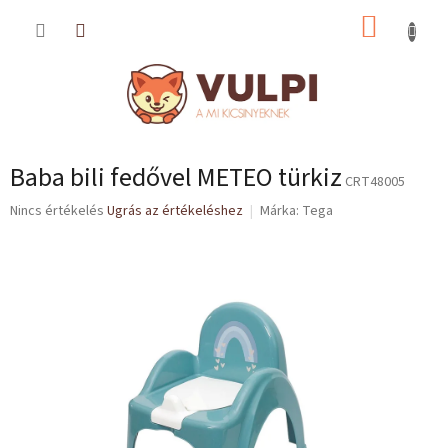
Ugrás
KOSÁR
a
fő
tartalomhoz
Baba bili fedővel METEO türkiz
CRT48005
A
Nincs értékelés
Ugrás az értékeléshez
Márka:
Tega
termék
átlagos
értékelése
5-
ből
0,0
csillag.