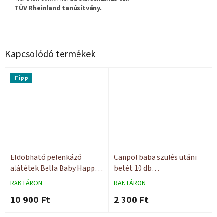
TÜV Rheinland tanúsítvány.
Kapcsolódó termékek
Tipp
Eldobható pelenkázó
Canpol baba szülés utáni
alátétek Bella Baby Happy
betét 10 db
60x60 30 db
Szuperabszorbens
RAKTÁRON
RAKTÁRON
10 900 Ft
2 300 Ft