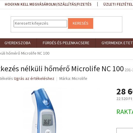
HOGYAN KELL MEGVÁSÁROLNI/SZÁLLÍTÁS/FIZETÉS
ÜZLETI FELTÉTEL
KERESÉS
GYEREKSZOBA
FÜRDÉS ÉS PELENKACSERE
GYERMEKEK ETET
küli hőmérő Microlife NC 100
tkezés nélküli hőmérő Microlife NC 100
231-
rtékelés
Ugrás az értékeléshez
Márka:
Microlife
28 6
ése
22 520 Ft
Egységár
RAKT