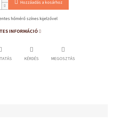
Hozzáadás a kosárhoz
entes hőmérő színes kijelzővel
TES INFORMÁCIÓ
TATÁS
KÉRDÉS
MEGOSZTÁS