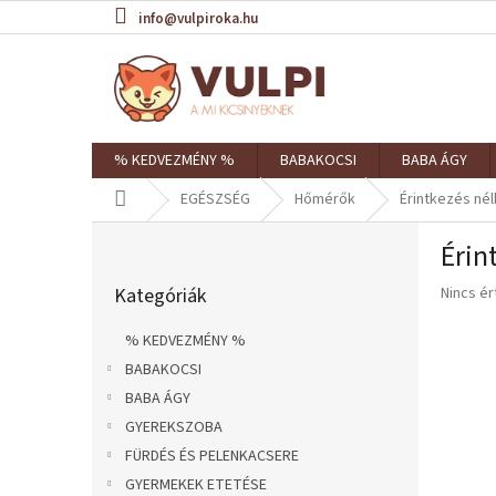
Ugrás
info@vulpiroka.hu
a
fő
tartalomhoz
% KEDVEZMÉNY %
BABAKOCSI
BABA ÁGY
Kezdőlap
EGÉSZSÉG
Hőmérők
Érintkezés nél
O
Érin
l
Kategóriák
d
A
Kategóriák
Nincs é
átugrása
a
termék
l
átlagos
% KEDVEZMÉNY %
s
értékel
BABAKOCSI
ó
5-
ből
BABA ÁGY
p
0,0
a
GYEREKSZOBA
csillag.
n
FÜRDÉS ÉS PELENKACSERE
e
GYERMEKEK ETETÉSE