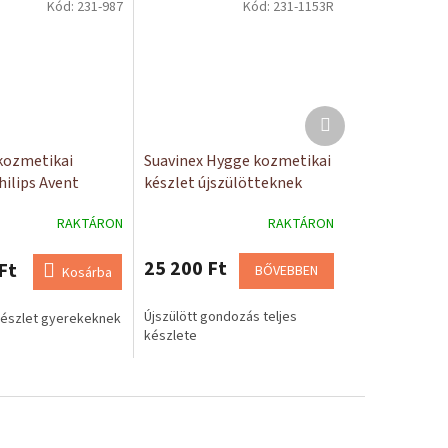
Kód:
231-987
Kód:
231-1153R
Következő
termék
ozmetikai
Suavinex Hygge kozmetikai
hilips Avent
készlet újszülötteknek
 hőmérővel
RAKTÁRON
RAKTÁRON
25 200 Ft
Ft
BŐVEBBEN
Kosárba
Újszülött gondozás teljes
készlet gyerekeknek
készlete