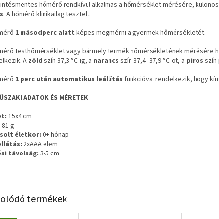
rintésmentes hőmérő rendkívül alkalmas a hőmérséklet mérésére, különö
s
. A hőmérő klinikailag tesztelt.
őmérő
1 másodperc alatt
képes megmérni a gyermek hőmérsékletét.
mérő testhőmérséklet vagy bármely termék hőmérsékletének mérésére has
elkezik. A
zöld
szín 37,3 °C-ig, a
narancs
szín 37,4–37,9 °C-ot, a
piros
szín 
őmérő
1 perc után automatikus leállítás
funkcióval rendelkezik, hogy kím
ŰSZAKI ADATOK ÉS MÉRETEK
t:
15x4 cm
:
81 g
solt életkor:
0+ hónap
llátás:
2xAAA elem
si távolság:
3-5 cm
olódó termékek