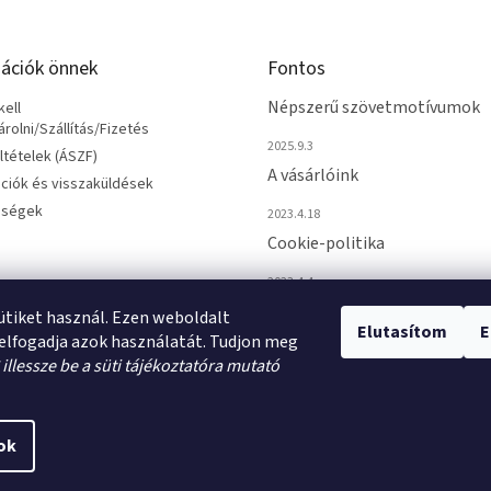
ációk önnek
Fontos
Népszerű szövetmotívumok
ell
olni/Szállítás/Fizetés
2025.9.3
eltételek (ÁSZF)
A vásárlóink
ciók és visszaküldések
őségek
2023.4.18
Cookie-politika
2023.4.4
sütiket használ. Ezen weboldalt
Elutasítom
E
elfogadja azok használatát. Tudjon meg
*
illessze be a süti tájékoztatóra mutató
ok
ti beállítások szerkesztése