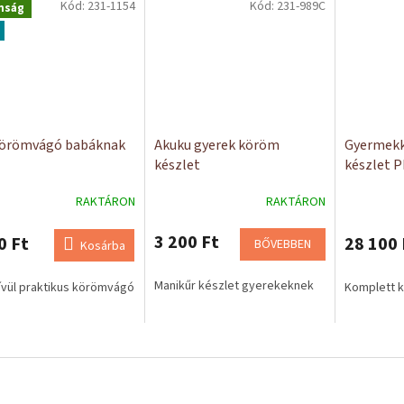
Kód:
231-1154
Kód:
231-989C
nság
körömvágó babáknak
Akuku gyerek köröm
Gyermekk
készlet
készlet P
digitális
RAKTÁRON
RAKTÁRON
3 200 Ft
0 Ft
28 100 
BŐVEBBEN
Kosárba
Manikűr készlet gyerekeknek
vül praktikus körömvágó
Komplett 