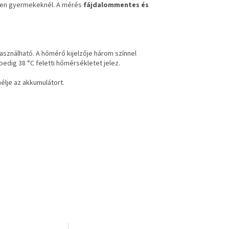
sen gyermekeknél. A mérés
fájdalommentes és
ználható. A hőmérő kijelzője három színnel
pedig 38 °C feletti hőmérsékletet jelez.
élje az akkumulátort.