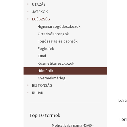
l
UTAZÁS
JÁTÉKOK
EGÉSZSÉG
Higiéniai segédeszközök
Orrszívókorongok
Fogószalag és csörgők
Fogkefék
Cumi
Kozmetikai eszközök
Hőmérők
Gyermekmérleg
BIZTONSÁG
RUHÁK
Leírá
Top 10 termék
Ter
Medical baba párna 40x60 -