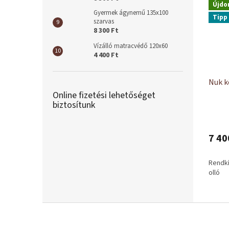
Újdo
Gyermek ágynemű 135x100
Tipp
szarvas
8 300 Ft
Vízálló matracvédő 120x60
4 400 Ft
Nuk 
Online fizetési lehetőséget
biztosítunk
7 40
Rendkí
olló
L
á