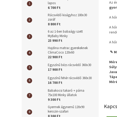
Az é
lapos
gyor
6 700 Ft
Rácsvédő kiságyhoz 180x30
A h
zsiráf
8 800 Ft
A hő
6 az 1-ben babaágy szett
rend
MyBaby Minky
23 990 Ft
A h
Hajdina matrac gyerekeknek
✎ M
ClimaCoco 120x60
22 900 Ft
Mére
Egyszínű bézs rácsvédő 360x30
Súly
17 900 Ft
Java
Tápe
Egyszínű fehér rácsvédő 360x30
Méré
16 700 Ft
Babakocsi takaró + párna
75x100 Minky állatok
9 300 Ft
Kapcs
Gyermek ágynemű 120x90
kerozin-szafari
8 300 Ft