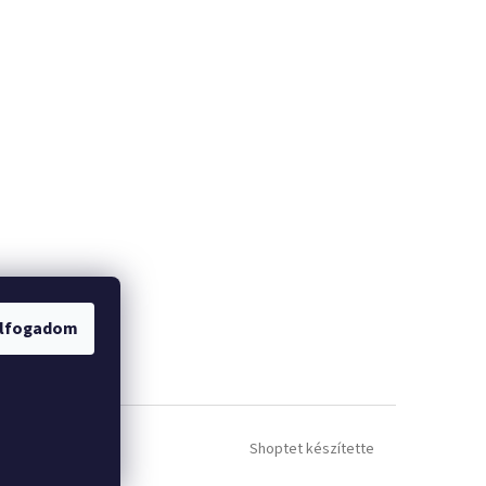
lfogadom
Shoptet készítette