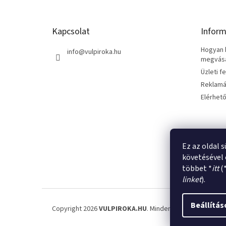
b
l
é
Kapcsolat
Inform
c
Hogyan k
info
@
vulpiroka.hu
megvásár
Üzleti f
Reklamá
Elérhet
Ez az oldal 
követésével 
többet *
itt
(
linket
).
Beállítás
Copyright 2026
VULPIROKA.HU
. Minden jog fenntartva.
Sü