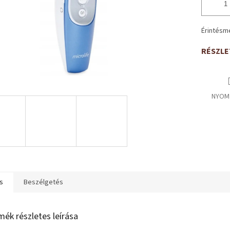
Érintésm
RÉSZLE
NYOM
s
Beszélgetés
mék részletes leírása