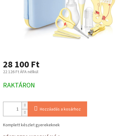
28 100 Ft
22 126 Ft ÁFA nélkül
Egységár:
RAKTÁRON
Hozzáadás a kosárhoz
Komplett készlet gyerekeknek