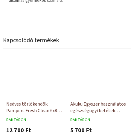
alkalmas gyermekek számára.
Kapcsolódó termékek
Nedves törlőkendők
Akuku Egyszer használatos
Pampers Fresh Clean 6x80
egészségügyi betétek
db
PREMIUM 40x60 15 db
RAKTÁRON
RAKTÁRON
12 700 Ft
5 700 Ft