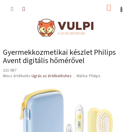
Ugrás
KOSÁR
a
fő
tartalomhoz
Gyermekkozmetikai készlet Philips
Avent digitális hőmérővel
231-987
A
Nincs értékelés
Ugrás az értékeléshez
Márka:
Philips
termék
átlagos
értékelése
5-
ből
0,0
csillag.