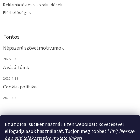
Reklamációk és visszaküldések
Elérhetőségek
Fontos
Népszerű szövetmotívumok
2025.9.3
A vásárlóink
2023.4.18
Cookie-politika
2023.4.4
Ez az oldal sütiket használ. Ezen weboldalt követésével
elfogadja azok használatát. Tudjon meg többet *
itt
(*
illessze
be a süti tájékoztatóra mutató linket
).