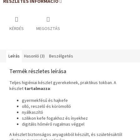
RÉSZLETES INFORMÁCIÓ
KÉRDÉS
MEGOSZTÁS
Leírás
Hasonló (3)
Beszélgetés
Termék részletes leírása
Teljes higiéniai készlet gyerekeknek, praktikus tokban. A
készlet
tartalmazza
:
gyermekfésű és hajkefe
olló, reszelő és körömolló
nyálkaszító
szilikon kefe fogakhoz és ínyekhez
digitális hőmérő rugalmas véggel
A készlet biztonságos anyagokból készült, és születésüktől