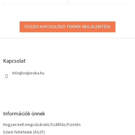
ÖSSZES KAPCSOLÓDÓ TERMÉK MEGJELENÍTÉSE
L
á
b
l
Kapcsolat
é
c
info
@
vulpiroka.hu
Információk önnek
Hogyan kell megvásárolni/Szállítás/Fizetés
Üzleti feltételek (ÁSZF)