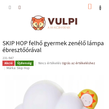
Ugrás
KOSÁR
a
fő
tartalomhoz
SKIP HOP felhő gyermek zenélő lámpa
ébresztőórával
231-947
A
Nincs értékelés
Ugrás az értékeléshez
Akció
Újdonság
termék
Márka:
Skip Hop
átlagos
értékelése
5-
ből
0,0
csillag.