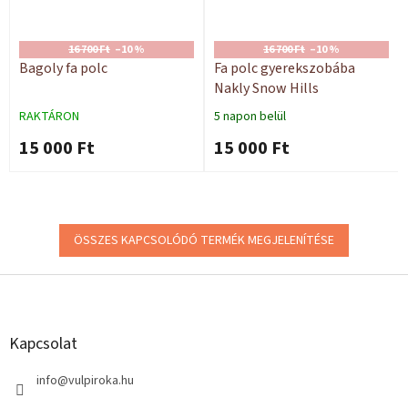
16 700 Ft
–10 %
16 700 Ft
–10 %
Bagoly fa polc
Fa polc gyerekszobába
Nakly Snow Hills
RAKTÁRON
5 napon belül
15 000 Ft
15 000 Ft
ÖSSZES KAPCSOLÓDÓ TERMÉK MEGJELENÍTÉSE
L
á
b
l
Kapcsolat
é
c
info
@
vulpiroka.hu