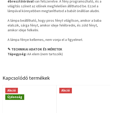
ébresztőórával
van felszerelve. A fény programozható, és a
világítás színeit az időnek megfelelően állíthatod be. Ezzel a
lámpával könnyebben megtaníthatod a babát önállóan aludni.
A lámpa beállítható, hogy piros fényt világítson, amikor a baba
elalszik, sárga fényt, amikor ideje felébredni, és zöld fényt,
amikor ideje felkelni.
A lámpa fénye kellemes, nem vonja el a figyelmet.
✎ TECHNIKAI ADATOK ÉS MÉRETEK
Tápegység:
AA elem (nem tartozék)
Kapcsolódó termékek
Akció
Akció
Újdonság