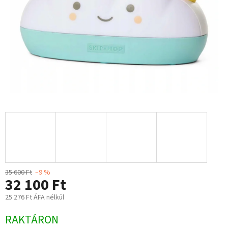
35 600 Ft
–9 %
32 100 Ft
25 276 Ft ÁFA nélkül
Egységár:
RAKTÁRON