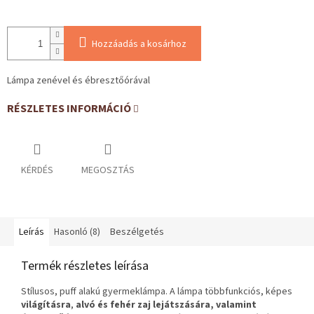
Hozzáadás a kosárhoz
Lámpa zenével és ébresztőórával
RÉSZLETES INFORMÁCIÓ
KÉRDÉS
MEGOSZTÁS
Leírás
Hasonló (8)
Beszélgetés
Termék részletes leírása
Stílusos, puff alakú gyermeklámpa. A lámpa többfunkciós, képes
világításra
,
alvó és fehér zaj lejátszására, valamint