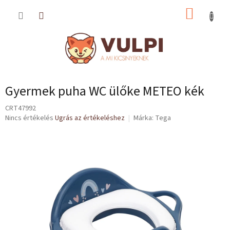
Ugrás
KOSÁR
a
fő
tartalomhoz
Gyermek puha WC ülőke METEO kék
CRT47992
A
Nincs értékelés
Ugrás az értékeléshez
Márka:
Tega
termék
átlagos
értékelése
5-
ből
0,0
csillag.