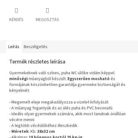
KÉRDÉS
MEGOSZTÁS
Leírás
Beszélgetés
Termék részletes leírása
Gyermekeknek való színes, puha WC-ülőke vidám képpel.
minőségi
műanyagból készült.
Egyszerűen mosható
és
formájának köszönhetően garantálja gyermeke biztonságát és
kényelmét.
- Megemelt eleje megakadályozza a vizelet kifolyását
- A műanyag fogantyúk és az ülés puha és PVC bevonatú
- Ideális olyan gyermekek számára, akik most tanulnak önállóan
vécére menni
- A legtöbb vécéülőkéhez illeszkedik
-
Méretek
: Kb.
38x32 cm
- Alkalmas
18 hónapos kortól 25 kg-ig