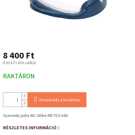
8 400 Ft
6 614 Ft ÁFA nélkül
Egységár:
RAKTÁRON
Hozzáadás a kosárhoz
Gyermek puha WC ülőke METEO kék
RÉSZLETES INFORMÁCIÓ