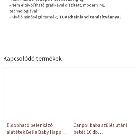
- Nem eltávolítható grafikával díszített, modern IML
technológiával
- Kiváló minőségű termék,
TÜV Rheinland tanúsítvánnyal
.
Kapcsolódó termékek
Eldobható pelenkázó
Canpol baba szülés utáni
alátétek Bella Baby Happy
betét 10 db
60x60 10 db
Szuperabszorbens