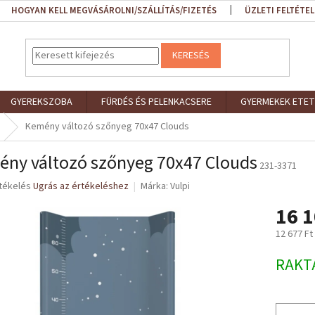
HOGYAN KELL MEGVÁSÁROLNI/SZÁLLÍTÁS/FIZETÉS
ÜZLETI FELTÉTEL
KERESÉS
GYEREKSZOBA
FÜRDÉS ÉS PELENKACSERE
GYERMEKEK ETET
Kemény változó szőnyeg 70x47 Clouds
ny változó szőnyeg 70x47 Clouds
231-3371
rtékelés
Ugrás az értékeléshez
Márka:
Vulpi
16 1
ése
12 677 Ft
Egységár
RAKT