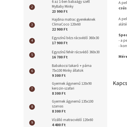
6 az 1-ben babaágy szett
A pe
MyBaby Minky
csús
23 990 Ft
A pe
Hajdina matrac gyerekeknek
aláté
ClimaCoco 120x60
22 900 Ft
Spec
Egyszínű bézs rácsvédő 360x30
- a 
17 900 Ft
- kom
Egyszínű fehér rácsvédő 360x30
Mére
16 700 Ft
Babakocsi takaró + párna
75x100 Minky állatok
9 300 Ft
Kapcs
Gyermek ágynemű 120x90
kerozin-szafari
8 300 Ft
Gyermek ágynemű 135x100
szarvas
8 300 Ft
Vízálló matracvédő 120x60
4 400 Ft