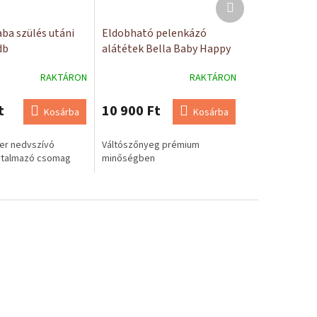
Következő
termék
ba szülés utáni
Eldobható pelenkázó
db
alátétek Bella Baby Happy
szorbens
60x60 30 db
RAKTÁRON
RAKTÁRON
t
10 900 Ft
Kosárba
Kosárba
er nedvszívó
Váltószőnyeg prémium
rtalmazó csomag
minőségben