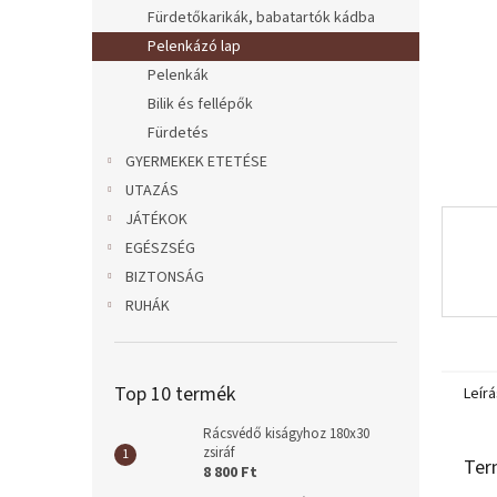
l
Fürdetőkarikák, babatartók kádba
Pelenkázó lap
Pelenkák
Bilik és fellépők
Fürdetés
GYERMEKEK ETETÉSE
UTAZÁS
JÁTÉKOK
EGÉSZSÉG
BIZTONSÁG
RUHÁK
Top 10 termék
Leírá
Rácsvédő kiságyhoz 180x30
zsiráf
Ter
8 800 Ft