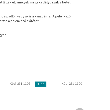
al
látták el, amelyek
megakadályozzák
a betét
n, a padlón vagy akár a kanapén is. A pelenkázó
artsa a pelenkázó alátétet.
egyen
Kód:
231-1106
Kód:
231-1100
Tipp