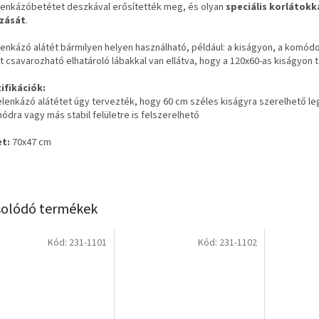
lenkázóbetétet deszkával erősítették meg, és olyan
speciális korlátokk
zását
.
lenkázó alátét bármilyen helyen használható, például: a kiságyon, a komódo
t csavarozható elhatároló lábakkal van ellátva, hogy a 120x60-as kiságyon t
ifikációk:
pelenkázó alátétet úgy tervezték, hogy 60 cm széles kiságyra szerelhető l
ódra vagy más stabil felületre is felszerelhető
t:
70x47 cm
olódó termékek
Kód:
231-1101
Kód:
231-1102