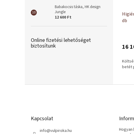
Babakocsis táska, HK design
Jungle
Higié
12 600 Ft
db
Online fizetési lehetőséget
biztosítunk
16 1
Költs
betét 
L
á
b
l
é
Kapcsolat
Inform
c
Hogyan k
info
@
vulpiroka.hu