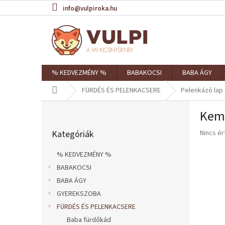
Ugrás
info@vulpiroka.hu
a
fő
tartalomhoz
% KEDVEZMÉNY %
BABAKOCSI
BABA ÁGY
Kezdőlap
FÜRDÉS ÉS PELENKACSERE
Pelenkázó lap
O
Kemé
l
Kategóriák
d
A
Kategóriák
Nincs é
átugrása
a
termék
l
átlagos
% KEDVEZMÉNY %
s
értékel
BABAKOCSI
ó
5-
ből
BABA ÁGY
p
0,0
a
GYEREKSZOBA
csillag.
n
FÜRDÉS ÉS PELENKACSERE
e
Baba fürdőkád