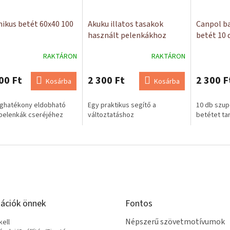
nikus betét 60x40 100
Akuku illatos tasakok
Canpol ba
használt pelenkákhoz
betét 10 
100db
Szuperab
RAKTÁRON
RAKTÁRON
00 Ft
2 300 Ft
2 300 F
Kosárba
Kosárba
éghatékony eldobható
Egy praktikus segítő a
10 db szup
pelenkák cseréjéhez
változtatáshoz
betétet ta
ációk önnek
Fontos
Népszerű szövetmotívumok
ell