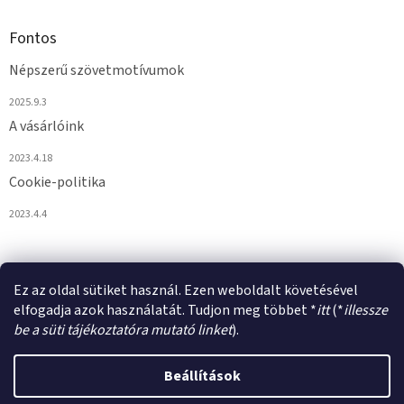
Fontos
Népszerű szövetmotívumok
2025.9.3
A vásárlóink
2023.4.18
Cookie-politika
2023.4.4
Ez az oldal sütiket használ. Ezen weboldalt követésével
elfogadja azok használatát. Tudjon meg többet *
itt
(*
illessze
be a süti tájékoztatóra mutató linket
).
Shoptet készítette
Beállítások