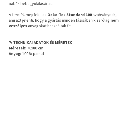
babák bebugyolálására is.
A termék megfelel az
Oeko-Tex Standard 100
szabványnak,
ami azt jelenti, hogy a gyártás minden fázisában kizárólag
nem
veszélyes
anyagokat használtak fel.
✎ TECHNIKAI ADATOK ÉS MÉRETEK
Méretek:
70x80 cm
Anyag:
100% pamut