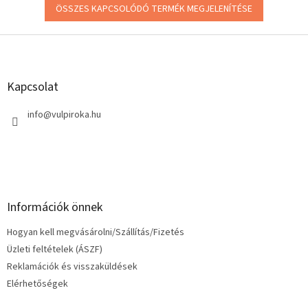
ÖSSZES KAPCSOLÓDÓ TERMÉK MEGJELENÍTÉSE
L
á
b
l
Kapcsolat
é
c
info
@
vulpiroka.hu
Információk önnek
Hogyan kell megvásárolni/Szállítás/Fizetés
Üzleti feltételek (ÁSZF)
Reklamációk és visszaküldések
Elérhetőségek