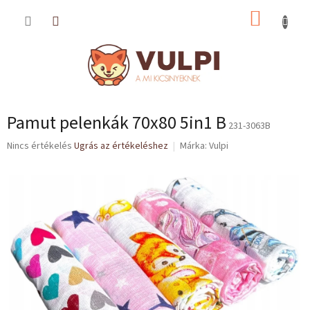
Ugrás
KOSÁR
a
fő
tartalomhoz
Pamut pelenkák 70x80 5in1 B
231-3063B
A
Nincs értékelés
Ugrás az értékeléshez
Márka:
Vulpi
termék
átlagos
értékelése
5-
ből
0,0
csillag.