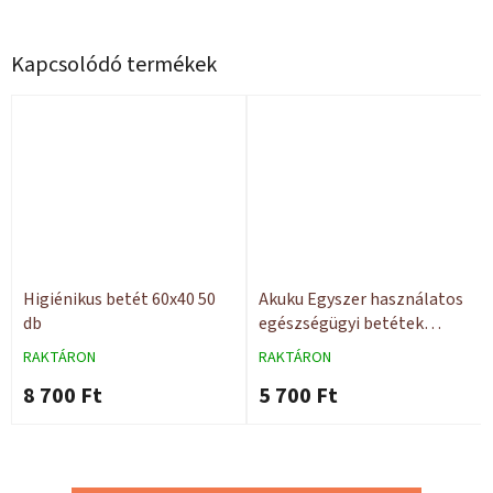
Kapcsolódó termékek
Higiénikus betét 60x40 50
Akuku Egyszer használatos
db
egészségügyi betétek
PREMIUM 40x60 15 db
RAKTÁRON
RAKTÁRON
8 700 Ft
5 700 Ft