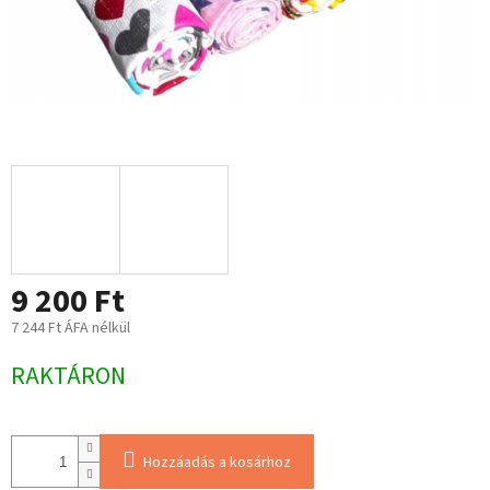
9 200 Ft
7 244 Ft ÁFA nélkül
Egységár:
RAKTÁRON
Hozzáadás a kosárhoz