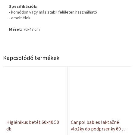
Specifikációk:
- komódon vagy más stabil felületen használható
- emelt élek
Méret:
70x47 cm
Kapcsolódó termékek
Higiénikus betét 60x40 50
Canpol babies laktačné
db
vložky do podprsenky 60 ks