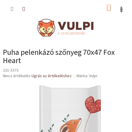
Ugrás
KOSÁR
a
fő
tartalomhoz
Puha pelenkázó szőnyeg 70x47 Fox
Heart
231-3373
A
Nincs értékelés
Ugrás az értékeléshez
Márka:
Vulpi
termék
átlagos
értékelése
5-
ből
0,0
csillag.