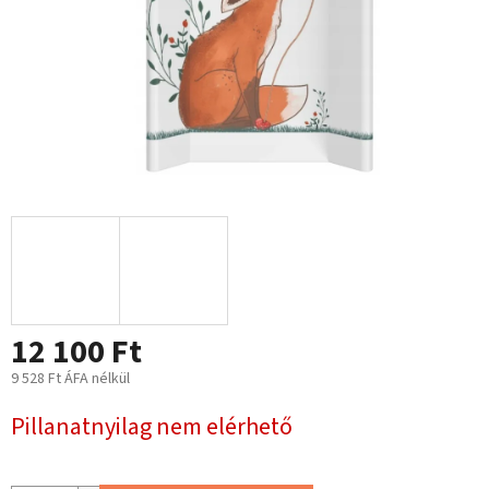
12 100 Ft
9 528 Ft ÁFA nélkül
Egységár:
Pillanatnyilag nem elérhető