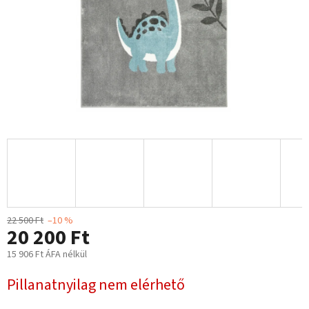
22 500 Ft
–10 %
20 200 Ft
15 906 Ft ÁFA nélkül
Egységár:
Pillanatnyilag nem elérhető