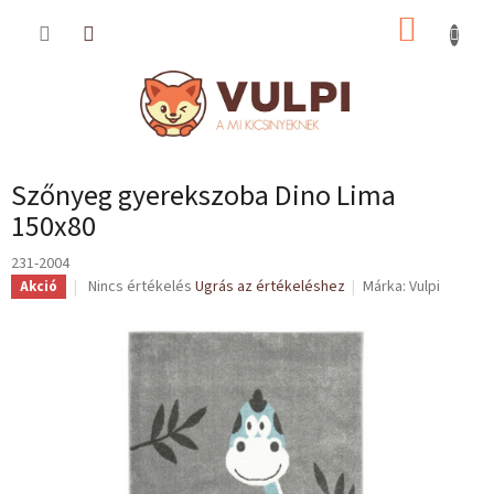
Ugrás
KOSÁR
a
fő
tartalomhoz
Szőnyeg gyerekszoba Dino Lima
150x80
231-2004
A
Nincs értékelés
Ugrás az értékeléshez
Márka:
Vulpi
Akció
termék
átlagos
értékelése
5-
ből
0,0
csillag.