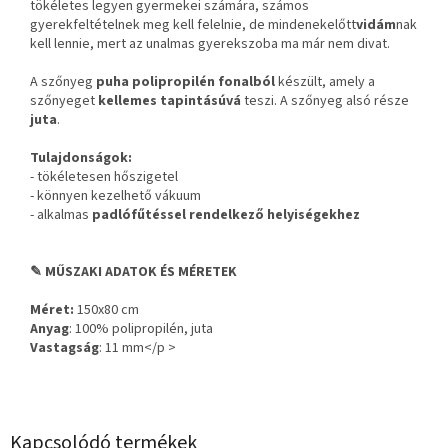
tökéletes legyen gyermekei számára, számos
gyerekfeltételnek meg kell felelnie, de mindenekelőtt
vidám
nak
kell lennie, mert az unalmas gyerekszoba ma már nem divat.
A szőnyeg
puha polipropilén fonalból
készült, amely a
szőnyeget
kellemes tapintásúvá
teszi. A szőnyeg alsó része
juta
.
Tulajdonságok:
- tökéletesen hőszigetel
- könnyen kezelhető vákuum
- alkalmas
padlófűtéssel rendelkező helyiségekhez
✎ MŰSZAKI ADATOK ÉS MÉRETEK
Méret:
150x80 cm
Anyag
: 100% polipropilén, juta
Vastagság
: 11 mm</p >
Kapcsolódó termékek