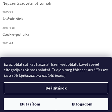
Népszerű szövetmotívumok
2025.9.3
A vásárlóink
2023.4.18
Cookie-politika
2023.4.4
Ez az oldal sütiket használ. Ezen weboldalt követésével
elfogadja azok használatát. Tudjon meg többet *
itt
(*
illessze
be a süti tájékoztatóra mutató linket
).
Shoptet készítette
Beállítások
Copyright 2026
VULPIROKA.HU
. Minden jog fenntartva.
Süti
Elutasítom
Elfogadom
beállítások szerkesztése