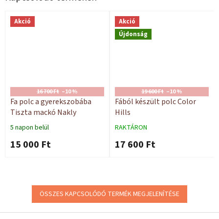
Akció
Akció
Újdonság
16 700 Ft
–10 %
19 600 Ft
–10 %
Fa polc a gyerekszobába
Fából készült polc Color
Tiszta mackó Nakly
Hills
5 napon belül
RAKTÁRON
15 000 Ft
17 600 Ft
ÖSSZES KAPCSOLÓDÓ TERMÉK MEGJELENÍTÉSE
L