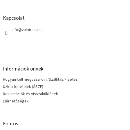
á
b
l
Kapcsolat
é
c
info
@
vulpiroka.hu
Információk önnek
Hogyan kell megvásárolni/Szállítás/Fizetés
Üzleti feltételek (ÁSZF)
Reklamációk és visszaküldések
Elérhetőségek
Fontos